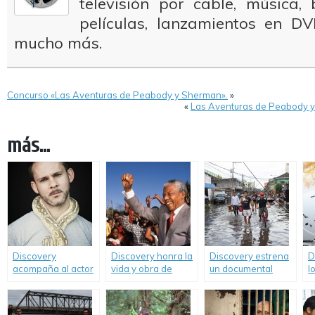
televisión por cable, música
películas, lanzamientos en DV
mucho más.
Concurso «Las Aventuras de Peabody y Sherman».
»
«
Las Aventuras de Peabody 
más...
Discovery
Discovery honra la
Discovery estrena
D
acompaña al actor
vida y obra de
un documental
l
Dominic Monaghan
Nelson Mandela
exclusivo sobre el
p
en busca de los
con el especial
megatifón de
p
animales e
«Mandela y su
Filipinas.
“