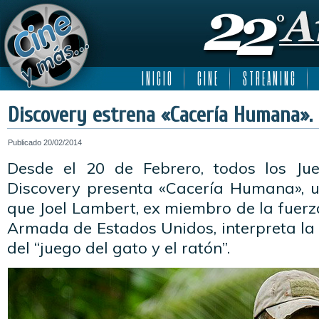
I N I C I O
C I N E
S T R E A M I N G
Discovery estrena «Cacería Humana».
Publicado
20/02/2014
Desde el 20 de Febrero, todos los Jue
Discovery presenta «Cacería Humana», u
que Joel Lambert, ex miembro de la fuerz
Armada de Estados Unidos, interpreta la
del “juego del gato y el ratón”.