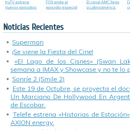
truTV estrena
FOX emite el
El canal AMC llega
D
nuevos episodios
episodio especial
a Latinoamérica.
c
de «Señuelo sobre
de «Los Simpson»
c
Ruedas».
en el que se
l
convierten en
y
Noticias Recientes
Lego.
Superman
¡Se viene la Fiesta del Cine!
«El Lago de los Cisnes» (Swan Lake
semana a IMAX y Showcase y no te lo 
Sonríe 2 (Smile 2)
Este 19 de Octubre, se proyecta el do
Un Marciano De Hollywood En Argentin
de Escobar.
Telefe estrena «Historias de Estación»
AXION energy.