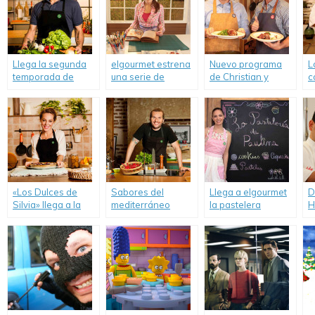
Llega la segunda
elgourmet estrena
Nuevo programa
L
temporada de
una serie de
de Christian y
c
«Fácil y Resultón» a
cuentos: «Había
Roberto Petersen
l
elgourmet.
una vez…», con
en elgourmet.
Isabel Vermal.
«Los Dulces de
Sabores del
Llega a elgourmet
D
Silvia» llega a la
mediterráneo
la pastelera
H
pantalla de
invaden la pantalla
estrella de México,
t
elgourmet.
de elgourmet.
Paulina Abascal.
d
B