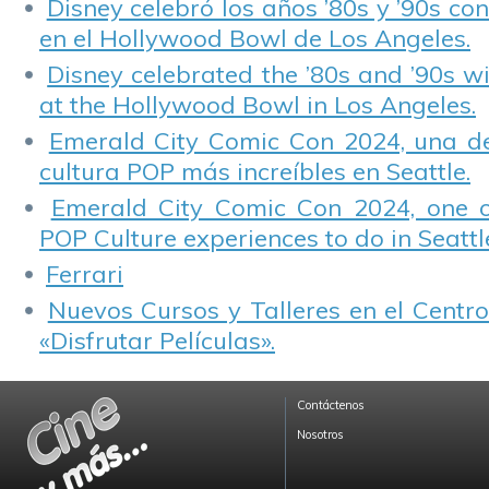
Disney celebró los años ’80s y ’90s co
en el Hollywood Bowl de Los Angeles.
Disney celebrated the ’80s and ’90s w
at the Hollywood Bowl in Los Angeles.
Emerald City Comic Con 2024, una de
cultura POP más increíbles en Seattle.
Emerald City Comic Con 2024, one 
POP Culture experiences to do in Seattl
Ferrari
Nuevos Cursos y Talleres en el Centro
«Disfrutar Películas».
Contáctenos
Nosotros