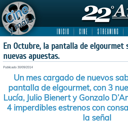
I N I C I O
C I N E
S T R E A M I N G
En Octubre, la pantalla de elgourmet
nuevas apuestas.
Publicado
30/09/2014
Un mes cargado de nuevos sabo
pantalla de elgourmet, con 3 nue
Lucía, Julio Bienert y Gonzalo D’
4 imperdibles estrenos con cons
la señal