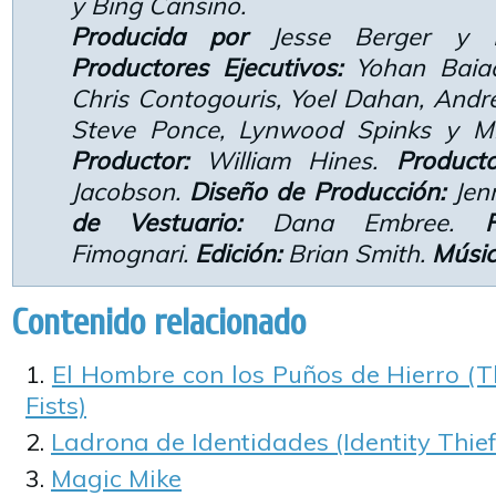
y Bing Cansino.
Producida por
Jesse Berger y B
Productores Ejecutivos:
Yohan Baiad
Chris Contogouris, Yoel Dahan, Andr
Steve Ponce, Lynwood Spinks y M
Productor:
William Hines.
Product
Jacobson.
Diseño de Producción:
Jenn
de Vestuario:
Dana Embree.
F
Fimognari.
Edición:
Brian Smith.
Músic
Contenido relacionado
El Hombre con los Puños de Hierro (T
Fists)
Ladrona de Identidades (Identity Thief
Magic Mike