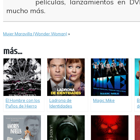
películas, lanzamientos en DV
mucho más.
Mujer Maravilla (Wonder Woman)
»
más...
El Hombre con los
Ladrona de
Magic Mike
B
Puños de Hierro
Identidades
d
(The Man With the
(Identity Thief)
E
Iron Fists)