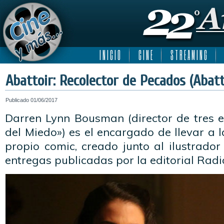
I N I C I O
C I N E
S T R E A M I N G
Abattoir: Recolector de Pecados (Abatt
Publicado
01/06/2017
Darren Lynn Bousman (director de tres e
del Miedo») es el encargado de llevar a 
propio comic, creado junto al ilustrado
entregas publicadas por la editorial Radic