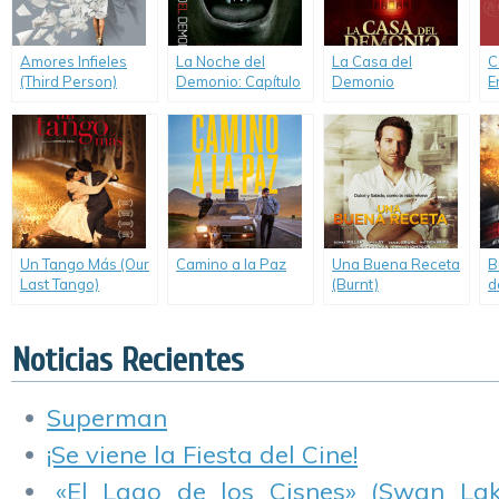
Amores Infieles
La Noche del
La Casa del
C
(Third Person)
Demonio: Capítulo
Demonio
E
3 (Insidious
(Demonic)
Chapter 3)
Un Tango Más (Our
Camino a la Paz
Una Buena Receta
B
Last Tango)
(Burnt)
d
Noticias Recientes
Superman
¡Se viene la Fiesta del Cine!
«El Lago de los Cisnes» (Swan Lake