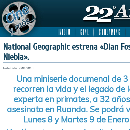
I N I C I O
C I N E
S T R E A M I N G
National Geographic​ estrena «Dian Fo
Niebla».
Publicado
06/01/2018
Una miniserie documenal de 3 
recorren la vida y el legado de
experta en primates, a 32 años
asesinato en Ruanda. Se podrá v
Lunes 8 y Martes 9 de Enero 