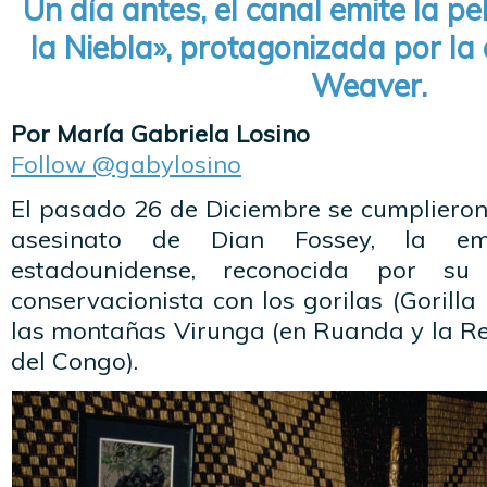
Un día antes, el canal emite la pe
la Niebla», protagonizada por la 
Weaver.
Por María Gabriela Losino
Follow @gabylosino
El pasado 26 de Diciembre se cumplieron
asesinato de Dian Fossey, la em
estadounidense, reconocida por su 
conservacionista con los gorilas (Gorilla
las montañas Virunga (en Ruanda y la R
del Congo).