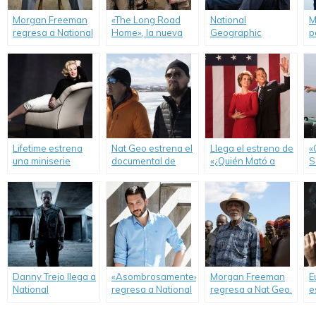
Morgan Freeman
«The Long Road
National
M
regresa a National
Home», la nueva
Geographic
p
Geographic
ficción de National
estrena «One
G
Channel.
Geographic.
Strange Rock».
Lifetime estrena
Nat Geo estrena el
Llega el estreno de
«
una miniserie
documental de
«¿Quién Mató a
S
sobre Marilyn
Leonardo DiCaprio
Reagan?».
s
Monroe.
sobre el cambio
climático.
Danny Trejo llega a
«Asombrosamente»
Morgan Freeman
E
National
regresa a National
regresa a Nat Geo.
e
Geographic
Geographic
s
Channel.
Channel.