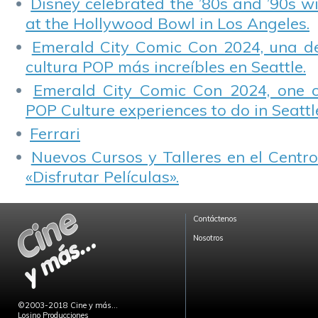
Disney celebrated the ’80s and ’90s w
at the Hollywood Bowl in Los Angeles.
Emerald City Comic Con 2024, una de
cultura POP más increíbles en Seattle.
Emerald City Comic Con 2024, one 
POP Culture experiences to do in Seattl
Ferrari
Nuevos Cursos y Talleres en el Centro
«Disfrutar Películas».
Contáctenos
Nosotros
©2003-2018 Cine y más...
Losino Producciones