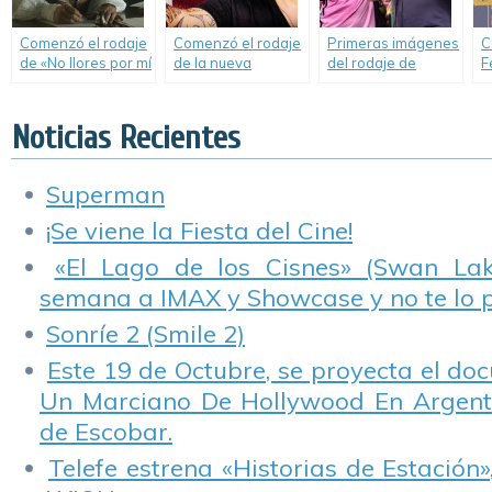
Comenzó el rodaje
Comenzó el rodaje
Primeras imágenes
C
de «No llores por mí
de la nueva
del rodaje de
F
Inglaterra».
película de Pablo
«4×4».
L
Trapero.
Noticias Recientes
Superman
¡Se viene la Fiesta del Cine!
«El Lago de los Cisnes» (Swan Lake
semana a IMAX y Showcase y no te lo 
Sonríe 2 (Smile 2)
Este 19 de Octubre, se proyecta el do
Un Marciano De Hollywood En Argentin
de Escobar.
Telefe estrena «Historias de Estación»