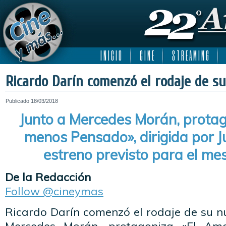
I N I C I O
C I N E
S T R E A M I N G
Ricardo Darín comenzó el rodaje de su
Publicado
18/03/2018
Junto a Mercedes Morán, prota
menos Pensado», dirigida por J
estreno previsto para el me
De la Redacción
Follow @cineymas
Ricardo Darín comenzó el rodaje de su nu