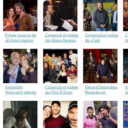
Primer avance de
Comenzó el rodaje
Comenzó el rodaje
C
«El Amor menos
de «Nieve Negra».
de «Casi
d
Pensado».
Leyendas».
e
Sebastián
Comenzó el rodaje
Gerard Depardieu,
S
Wainraich debuta
de «Tini: El Gran
filmando en
d
en cine junto a
Cambio de
Buenos Aires.
p
Carla Peterson.
Violetta».
O