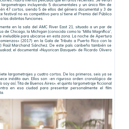
ciones, habrá menos películas que en años recientes. Se verán
n largometrajes incluyendo 5 documentales y un único film de
ién 47 cortos, siendo 5 de ellos del género documental y 3 de
 festival no es competitivo pero sí tiene el Premio del Público
 las distintas funciones.
lmente en la sala del AMC River East 21, situado a un par de
a de Chicago, la Michigan (conocida como la “Milla Magnífica”,
te ineludible para ubicarse en esta zona. La noche de Apertura
omienzos» (2017) en la Gala de Tributo a Puerto Rico con la
tor) Raúl Marchand Sánchez. De este país caribeño también se
uakad; el documental «Nuyorican Basquet» de Ricardo Olivero
ete largometrajes y cuatro cortos. De los primeros, seis ya se
ce inédito aun. Ellos son -en riguroso orden cronológico de
 soy así, Tita de Buenos Aires», el quinto largometraje ficcional
entra en esa ciudad para presentar personalmente el film
ta.