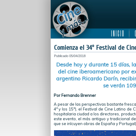
I N I C I O
C
Comienza el 34º Festival de Cin
Publicado
05/04/2018
Desde hoy y durante 15 días, la
del cine iberoamericano por exc
argentino Ricardo Darín, recibir
se verán 109 
Por Fernando Brenner
A pesar de las perspectivas bastante fresca
4° y los 15°), el Festival de Cine Latino de
hospitalaria ciudad a los directores, product
este evento, el más antiguo y tradicional 
que se inlcuyen obras de España y Portugal). 