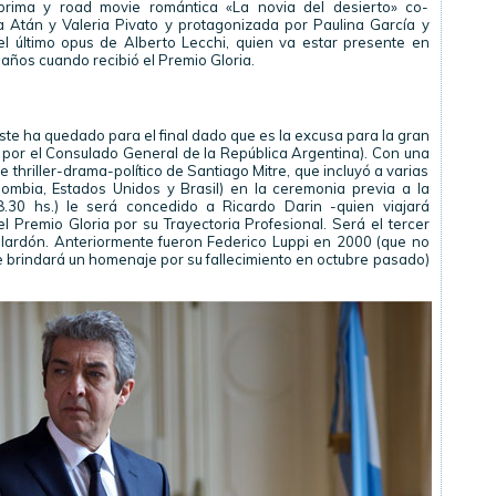
rima y road movie romántica «La novia del desierto» co-
ia Atán y Valeria Pivato y protagonizada por Paulina García y
 el último opus de Alberto Lecchi, quien va estar presente en
 años cuando recibió el Premio Gloria.
éste ha quedado para el final dado que es la excusa para la gran
 por el Consulado General de la República Argentina). Con una
te thriller-drama-político de Santiago Mitre, que incluyó a varias
lombia, Estados Unidos y Brasil) en la ceremonia previa a la
8.30 hs.) le será concedido a Ricardo Darin -quien viajará
l Premio Gloria por su Trayectoria Profesional. Será el tercer
lardón. Anteriormente fueron Federico Luppi en 2000 (que no
le brindará un homenaje por su fallecimiento en octubre pasado)