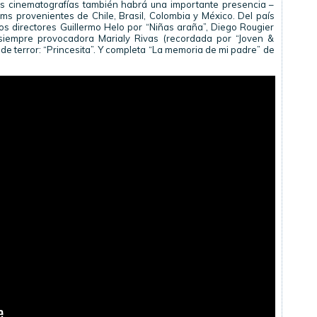
as cinematografías también habrá una importante presencia –
lms provenientes de Chile, Brasil, Colombia y México. Del país
s directores Guillermo Helo por “Niñas araña”, Diego Rougier
siempre provocadora Marialy Rivas (recordada por “Joven &
e terror: “Princesita”. Y completa “La memoria de mi padre” de