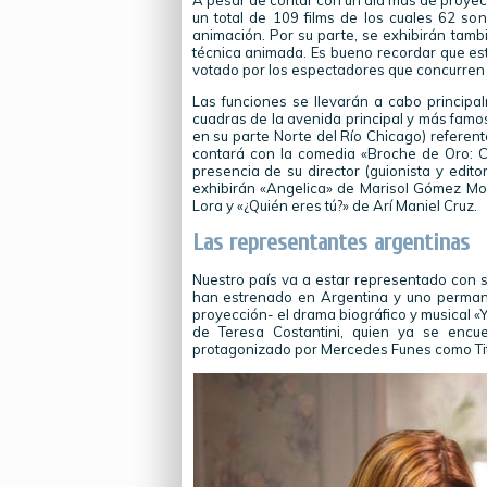
A pesar de contar con un día más de proyec
un total de 109 films de los cuales 62 so
animación. Por su parte, se exhibirán tamb
técnica animada. Es bueno recordar que este
votado por los espectadores que concurren a
Las funciones se llevarán a cabo principa
cuadras de la avenida principal y más famos
en su parte Norte del Río Chicago) referen
contará con la comedia «Broche de Oro: C
presencia de su director (guionista y edi
exhibirán «Angelica» de Marisol Gómez Mo
Lora y «¿Quién eres tú?» de Arí Maniel Cruz.
Las representantes argentinas
Nuestro país va a estar representado con si
han estrenado en Argentina y uno permane
proyección- el drama biográfico y musical «Yo
de Teresa Costantini, quien ya se encu
protagonizado por Mercedes Funes como Ti