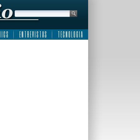
 I C S
E N T R E V I S T A S
T E C N O L O G I A