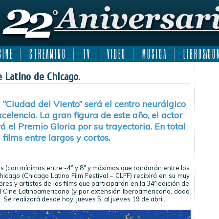
 I N E
S T R E A M I N G
T V
V I D E O
M U S I C A
L I B R O S/C O M
e Latino de Chicago.
 “Ciudad del Viento” será el centro neurálgico
elencia. La gran figura de este año, el actor
á el Premio Gloria por su trayectoria. En total
films entre largos y cortos.
s (con mínimas entre -4° y 8° y máximas que rondarán entre los
 Chicago (Chicago Latino Film Festival – CLFF) recibirá en su muy
ores y artistas de los films que participarán en la 34º edición de
del Cine Latinoamericano (y por extensión Iberoamericano, dado
Se realizará desde hoy, jueves 5, al jueves 19 de abril.