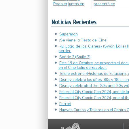
Poehler juntas en
presentó en
una nueva
Toronto y ya está el
comedia.
primer trailer.
Noticias Recientes
Superman
¡Se viene la Fiesta del Cine!
«El Lago de los Cisnes» (Swan Lake) 
perder.
Sonríe 2 (Smile 2)
Este 19 de Octubre, se proyecta el do
en el Cine Italia de Escobar.
Telefe estrena «Historias de Estación»,
Disney celebró los años ’80s y ’90s co
Disney celebrated the ’80s and ’90s wi
Emerald City Comic Con 2024, una de la
Emerald City Comic Con 2024, one of th
Ferrari
Nuevos Cursos y Talleres en el Centro Cu
C