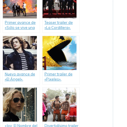
Primer avance de
Teaser trailer de
«Sólo se vive una
«La Cordillera».
vez».
Nuevo avance de
Primer trailer de
«El Ángel».
«Pixeles».
«Joy: El Nombre del
Divertidísimo trailer