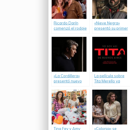
Ricardo Darín
«Nieve Negra»
comenzó el rodaje
presentó su primer
de su nueva
trailer.
película.
«La Cordillera»
La película sobre
presentó nuevo
Tita Merello ya
trailer.
tiene fecha de
estreno y trailer.
Tina Fey y Amy
«Colonia» se