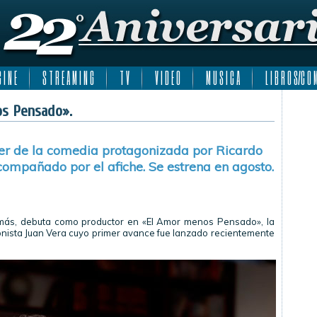
 I N E
S T R E A M I N G
T V
V I D E O
M U S I C A
L I B R O S/C O M
os Pensado».
iler de la comedia protagonizada por Ricardo
ompañado por el afiche. Se estrena en agosto.
emás, debuta como productor en «El Amor menos Pensado», la
onista Juan Vera cuyo primer avance fue lanzado recientemente