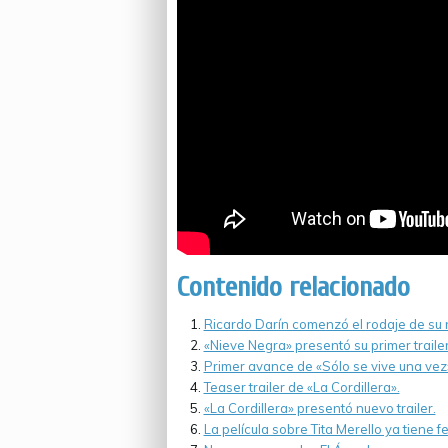
Contenido relacionado
Ricardo Darín comenzó el rodaje de su n
«Nieve Negra» presentó su primer trailer
Primer avance de «Sólo se vive una vez
Teaser trailer de «La Cordillera».
«La Cordillera» presentó nuevo trailer.
La película sobre Tita Merello ya tiene fe