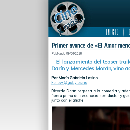
I N I C I O
C
Primer avance de «El Amor men
Publicado
09/06/2018
El lanzamiento del teaser tra
Darín y Mercedes Morán, vino ac
Por María Gabriela Losino
Follow @gabylosino
Ricardo Darín regresa a la comedia y ad
ópera prima del reconocido productor y gui
junto con el afiche.