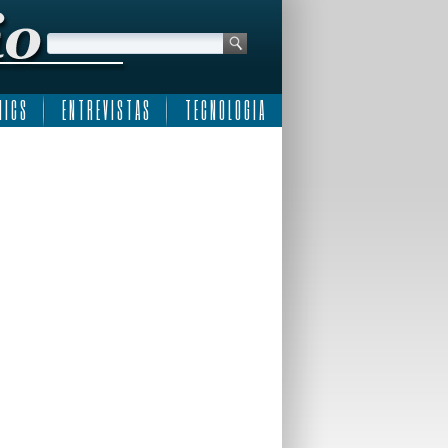
 I C S
E N T R E V I S T A S
T E C N O L O G I A