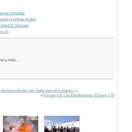
nueva comedia.
stá el primer trailer.
David O. Russell.
os 2».
e y más...
temporada de «Un Gallo para Esculapio».
»
«
Ocean’s 8: Las Estafadoras (Ocean’s 8)