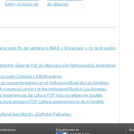
Éxito», lo nuevo de
de «Buenos
David O. Russell.
Vecinos 2».
llega este fin de semana a IMAX y Showcase y no te lo podés
cumental «George Pal: Un Marciano De Hollywood En Argentina»
 con Lele Cristóbal y AXION energy.
n un concierto mágico en el Hollywood Bowl de Los Angeles.
th a magical concert at the Hollywood Bowl in Los Angeles.
s experiencias de cultura POP más increíbles en Seattle.
e most amazing POP Culture experiences to do in Seattle.
ltural San Martín: «Disfrutar Películas».
ontáctenos
Encontranos en
Nue