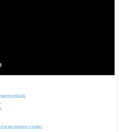
ueva película.
.
».
cha de estreno y trailer.