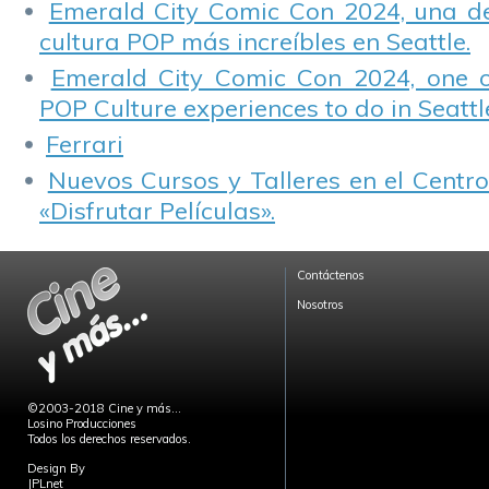
Emerald City Comic Con 2024, una de
cultura POP más increíbles en Seattle.
Emerald City Comic Con 2024, one 
POP Culture experiences to do in Seattl
Ferrari
Nuevos Cursos y Talleres en el Centro
«Disfrutar Películas».
Contáctenos
Nosotros
©2003-2018 Cine y más...
Losino Producciones
Todos los derechos reservados.
Design By
JPLnet