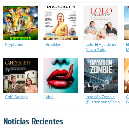
Kryptonita
Brooklyn
Lolo: El Hijo de mi
E
Novia (Lolo)
M
D
Café Society
Viral
Invasión Zombie
C
(Busanhaeng/Train
G
to Busan)
Noticias Recientes