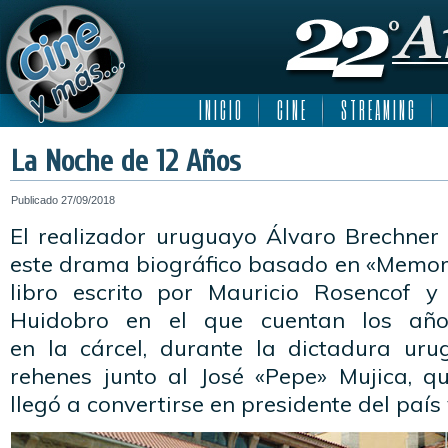
I N I C I O
C I N E
S T R E A M I N G
La Noche de 12 Años
Publicado
27/09/2018
El realizador uruguayo Álvaro Brechner 
este drama biográfico basado en «Memori
libro escrito por
Mauricio Rosencof y 
Huidobro en el que cuentan los año
en
la
cárcel, durante
la
dictadura urug
rehenes junto al José «Pepe» Mujica, 
llegó a convertirse en presidente del país 