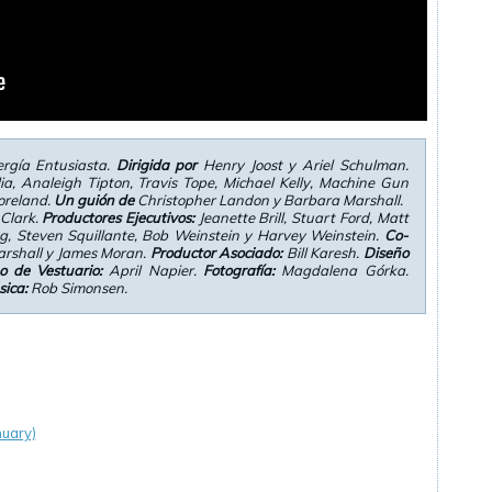
rgía Entusiasta.
Dirigida por
Henry Joost y Ariel Schulman.
ia, Analeigh Tipton, Travis Tope, Michael Kelly, Machine Gun
oreland.
Un guión de
Christopher Landon y Barbara Marshall.
 Clark.
Productores Ejecutivos:
Jeanette Brill, Stuart Ford, Matt
g, Steven Squillante, Bob Weinstein y Harvey Weinstein.
Co-
arshall y James Moran.
Productor Asociado:
Bill Karesh.
Diseño
o de Vestuario:
April Napier.
Fotografía:
Magdalena Górka.
ica:
Rob Simonsen.
nuary)