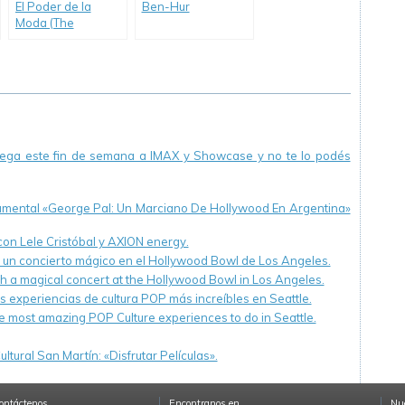
El Poder de la
Ben-Hur
Moda (The
Dressmaker)
llega este fin de semana a IMAX y Showcase y no te lo podés
cumental «George Pal: Un Marciano De Hollywood En Argentina»
 con Lele Cristóbal y AXION energy.
n un concierto mágico en el Hollywood Bowl de Los Angeles.
th a magical concert at the Hollywood Bowl in Los Angeles.
s experiencias de cultura POP más increíbles en Seattle.
e most amazing POP Culture experiences to do in Seattle.
ltural San Martín: «Disfrutar Películas».
ontáctenos
Encontranos en
Nue