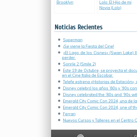
Brooklyn
Lolo: El Hijo de mi
Novia (Lolo)
Noticias Recientes
Superman
¡Se viene la Fiesta del Cine!
«El Lago de los Cisnes» (Swan Lake) 
perder.
Sonríe 2 (Smile 2)
Este 19 de Octubre, se proyecta el do
en el Cine Italia de Escobar.
Telefe estrena «Historias de Estación»,
Disney celebró los años ’80s y ’90s co
Disney celebrated the ’80s and ’90s wi
Emerald City Comic Con 2024, una de la
Emerald City Comic Con 2024, one of th
Ferrari
Nuevos Cursos y Talleres en el Centro Cu
C