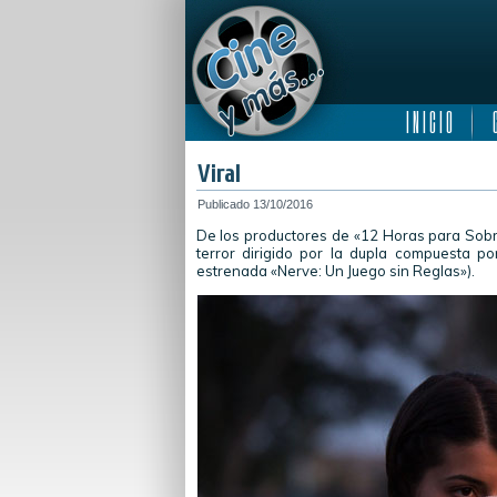
I N I C I O
C
Viral
Publicado
13/10/2016
De los productores de «12 Horas para Sobrev
terror dirigido por la dupla compuesta p
estrenada «Nerve: Un Juego sin Reglas»).