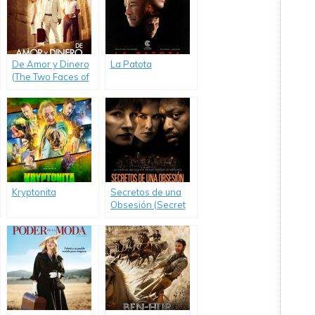
De Amor y Dinero
La Patota
(The Two Faces of
January)
Kryptonita
Secretos de una
Obsesión (Secret
in their Eyes)