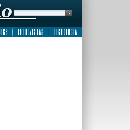
 I C S
E N T R E V I S T A S
T E C N O L O G I A