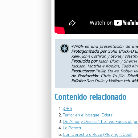
«Viral»
es una presentación de Ene
Protagonizada por
Sofia Black-D’El
Kelly, John Cothran y Stoney Westm
Producida por
Jason Blum y Sherryl
Jackson, Matthew Kaplan, Todd Kin
Productores:
Phillip Dawe, Robyn M
de Producción:
Chris Trujillo.
Diseñ
Edición:
Ron Dulin y William Yeh.
Mús
Contenido relacionado
jOBS
Terror en el bosque (Exists)
De Amor y Dinero (The Two Faces of Ja
La Patota
Con Derecho a Roce (Playing it Cool)