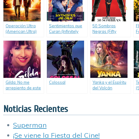
Operación Ultra
Sentimientos que
50 Sombras
F
(American Ultra)
Curan (Infinitely
Negras (Fifty
F
Polar Bear)
Shades of Black)
Gilda: No me
Colossal
Yanka y el Espíritu
T
arrepiento de este
del Volcán
(
amor
Noticias Recientes
Superman
¡Se viene la Fiesta del Cine!