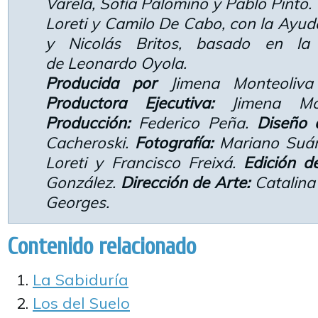
Varela, Sofía Palomino y Pablo Pinto.
Loreti y Camilo De Cabo, con la Ayu
y Nicolás Britos, basado en l
de Leonardo Oyola.
Producida por
Jimena Monteoliva 
Productora Ejecutiva:
Jimena Mon
Producción:
Federico Peña.
Diseño 
Cacheroski.
Fotografía:
Mariano Suá
Loreti y Francisco Freixá.
Edición d
González.
Dirección de Arte:
Catalina
Georges.
Contenido relacionado
La Sabiduría
Los del Suelo