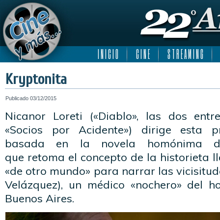
I N I C I O
C I N E
S T R E A M I N G
Kryptonita
Publicado
03/12/2015
Nicanor Loreti («Diablo», las dos ent
«Socios por Acidente») dirige esta p
basada en la novela homónima d
que retoma el concepto de la historieta 
«de otro mundo» para narrar las vicisitud
Velázquez), un médico «nochero» del ho
Buenos Aires.