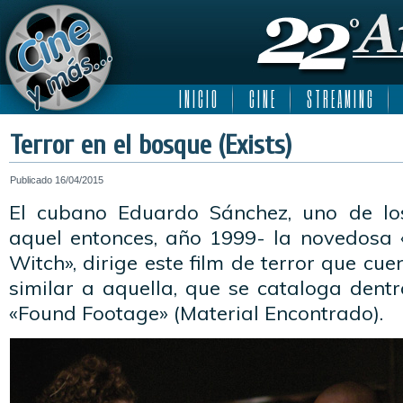
I N I C I O
C I N E
S T R E A M I N G
Terror en el bosque (Exists)
Publicado
16/04/2015
El cubano Eduardo Sánchez, uno de los
aquel entonces, año 1999- la novedosa «
Witch», dirige este film de terror que cu
similar a aquella, que se cataloga dent
«Found Footage» (Material Encontrado).