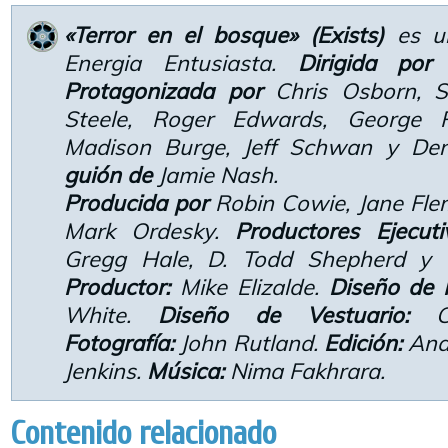
«Terror en el bosque» (Exists)
es u
Energia Entusiasta.
Dirigida por
E
Protagonizada por
Chris Osborn, S
Steele, Roger Edwards, George 
Madison Burge, Jeff Schwan y Den
guión de
Jamie Nash.
Producida por
Robin Cowie, Jane Flem
Mark Ordesky.
Productores Ejecuti
Gregg Hale, D. Todd Shepherd 
Productor:
Mike Elizalde.
Diseño de 
White.
Diseño de Vestuario:
Cha
Fotografía:
John Rutland.
Edición:
And
Jenkins.
Música:
Nima Fakhrara.
Contenido relacionado