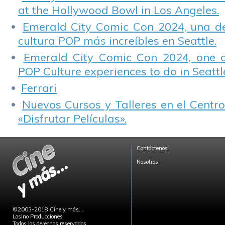
at the Hollywood Bowl in Los Angeles.
Emerald City Comic Con 2024, una de
cultura POP más increíbles en Seattle.
Emerald City Comic Con 2024, one 
POP Culture experiences to do in Seattl
Ferrari
Nuevos Cursos y Talleres en el Centro
«Disfrutar Películas».
Contáctenos
Nosotros
©2003-2018 Cine y más...
Losino Producciones
Todos los derechos reservados.