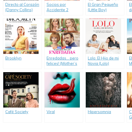
Directo al Corazón
Socios por
El Gran Pequeño
E
(Danny Collins)
Accidente 2
(Little Boy)
d
(
H
Brooklyn
Enredadas… pero
Lolo: El Hijo de mi
E
felices! (Mother’s
Novia (Lolo)
M
Day)
D
Café Society
Viral
Hipersomnia
C
G