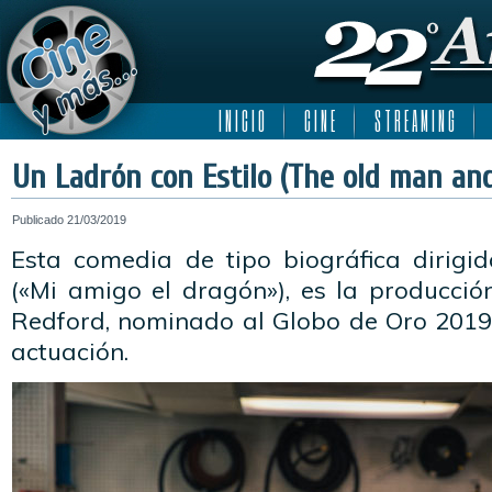
I N I C I O
C I N E
S T R E A M I N G
Un Ladrón con Estilo (The old man an
Publicado
21/03/2019
Esta comedia de tipo biográfica dirig
(«Mi amigo el dragón»), es la producció
Redford, nominado al Globo de Oro 2019,
actuación.