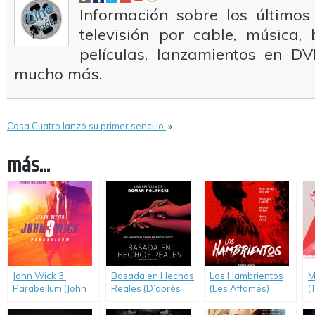
Información sobre los últimos
televisión por cable, música
películas, lanzamientos en DV
mucho más.
Casa Cuatro lanzó su primer sencillo.
»
más...
John Wick 3:
Basada en Hechos
Los Hambrientos
M
Parabellum (John
Reales (D’après
(Les Affamés)
(
Wick: Chapter 3 –
une histoire vraie)
D
Parabellum)