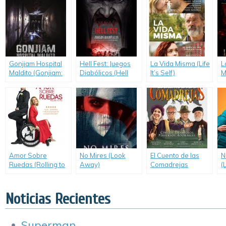
Gonjiam Hospital
Hell Fest: Juegos
La Vida Misma (Life
L
Maldito (Gonjiam:
Diabólicos (Hell
It’s Self)
M
Haunted
Fest)
t
Asylum/Gon-ji-am)
O
Amor Sobre
No Mires (Look
El Cuento de las
N
Ruedas (Rolling to
Away)
Comadrejas
(
you / Tout le monde
debout)
Noticias Recientes
Superman