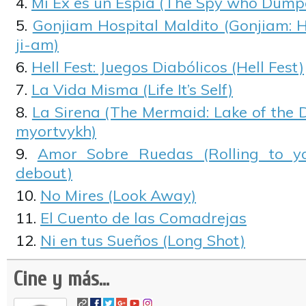
Mi Ex es un Espía (The Spy who Dump
Gonjiam Hospital Maldito (Gonjiam:
ji-am)
Hell Fest: Juegos Diabólicos (Hell Fest)
La Vida Misma (Life It’s Self)
La Sirena (The Mermaid: Lake of the 
myortvykh)
Amor Sobre Ruedas (Rolling to y
debout)
No Mires (Look Away)
El Cuento de las Comadrejas
Ni en tus Sueños (Long Shot)
Cine y más...