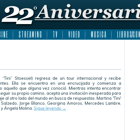
 I N E
S T R E A M I N G
T V
V I D E O
M U S I C A
L I B R O S/C O M
a “Tini” Stoessel) regresa de un tour internacional y recibe
antes. Ella se encuentra en una encrucijada y comienza a
o aquello que alguna vez conoció. Mientras intenta encontrar
 seguir su propio camino, acepta una invitación inesperada para
e al otro lado del mundo en busca de respuestas. Martina 'Tini'
n Salzedo, Jorge Blanco, Georgina Amoros, Mercedes Lambre,
 y Ángela Molina.
Sigue leyendo
→