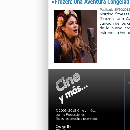
«Frozen: Una Aventura Congelad
Publicado
30/10/2013
Martina Stoessel
"Frozen: Una Av
canción de los c
de la nueva co
estrena en Ener
C
N
©2003-2018 Cine y más...
Losino Producciones
Todos los derechos reservados.
Design By