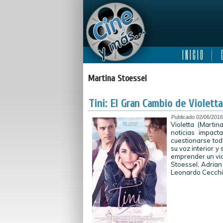
I N I C I O
C
Martina Stoessel
Tini: El Gran Cambio de Violetta
Publicado
02/06/2016
Violetta (Martin
noticias impact
cuestionarse tod
su voz interior y
emprender un viaj
Stoessel, Adria
Leonardo Cecchi