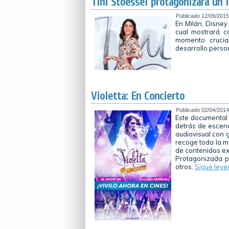
Tini Stoessel protagonizará un 
Publicado
12/09/2015
En Milán, Disney 
cual mostrará c
momento crucial
desarrollo perso
Violetta: En Concierto
Publicado
02/04/2014
Este documental 
detrás de escena
audiovisual con 
recoge toda la m
de contenidos ex
Protagonizada p
otros.
Sigue ley