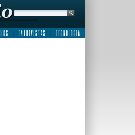
 I C S
E N T R E V I S T A S
T E C N O L O G I A