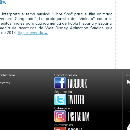
a».
 interpreta el tema musical "Libre Soy" para el film animado
entura Congelada". La protagonista de "Violetta" canta la
réditos finales para Latinoamérica de habla hispana y España,
media de aventuras de Walt Disney Animation Studios que
o de 2014.
Sigue leyendo
→
ontáctenos
Encontranos en
Nue
osotros
Seguinos en
Estamos en
Sumanos en