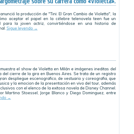
largometraje sobre su carrera como «Violetta».
anunció la producción de "Tini: El Gran Cambio de Violetta", la
ómo aceptar el papel en la célebre telenovela teen fue un
 para la joven actriz, convirtiéndose en una historia de
nal.
Sigue leyendo
→
muestra el show de Violetta en Milán e imágenes ineditas del
 del cierre de la gira en Buenos Aires. Se trata de un registro
gran despliegue escenografico, de vestuario y coreografia, que
usica y la emocion de la presentación en vivo del tour, además
clusivos con el elenco de la exitosa novela de Disney Channel.
or Martina Stoessel, Jorge Blanco y Diego Dominguez, entre
endo
→