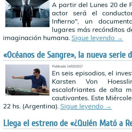
A partir del Lunes 20 de F
actor será el conduct
Infierno", un document
lugares más recónditos d
imaginación humana.
Sigue leyendo
→
«Océanos de Sangre», la nueva serie d
Publicado
14/02/2017
En seis episodios, el inve
Karsten Von Hoessli
escalofriantes de alta m
cautivantes. Este Miércol
22 hs. (Argentina).
Sigue leyendo
→
Llega el estreno de «¿Quién Mató a R