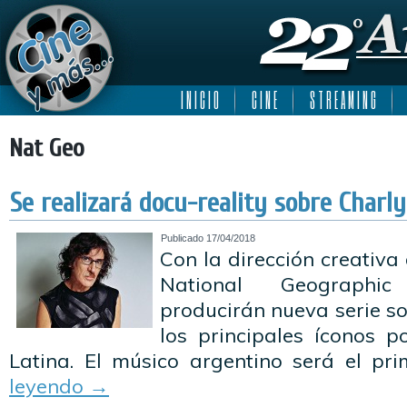
I N I C I O
C I N E
S T R E A M I N G
Nat Geo
Se realizará docu-reality sobre Charly
Publicado
17/04/2018
Con la dirección creativa
National Geographi
producirán nueva serie so
los principales íconos 
Latina. El músico argentino será el pr
leyendo
→