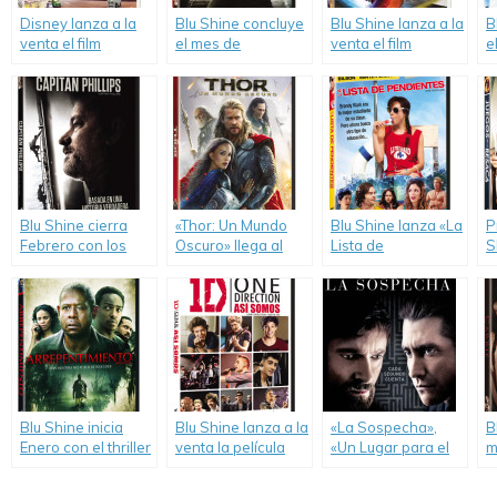
Disney lanza a la
Blu Shine concluye
Blu Shine lanza a la
B
venta el film
el mes de
venta el film
e
animado «Aviones»
Noviembre con los
animado «Turbo»
s
en DVD y Blu-ray.
lanzamientos de
en DVD, Blu-ray y
n
«Wolverine:
Blu-ray 3D.
D
Inmortal»,
«Phantom» y
«Corazón de
León».
Blu Shine cierra
«Thor: Un Mundo
Blu Shine lanza «La
P
Febrero con los
Oscuro» llega al
Lista de
S
lanzamientos de
formato hogareño
Pendientes»,
p
«Capitán Phillips»,
en sus tres
«Parkland», «Lluvia
A
«El Abogado del
versiones DVD,
de Hamburguesas
e
Crimen», «La Noche
Bly-ray y Blu-ray
2» y «Habi, La
B
del Demonio:
3D.
Extranjera».
Capítulo 2» y «Un
Paraíso para los
Malditos».
Blu Shine inicia
Blu Shine lanza a la
«La Sospecha»,
B
Enero con el thriller
venta la película
«Un Lugar para el
m
«Arrepentimiento».
«One Direction: Así
Amor» y «Crush:
e
Somos».
Obsesiones
D