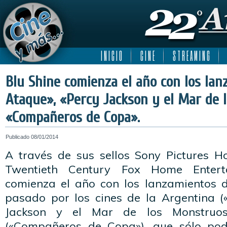
I N I C I O
C I N E
S T R E A M I N G
Blu Shine comienza el año con los lan
Ataque», «Percy Jackson y el Mar de 
«Compañeros de Copa».
Publicado
08/01/2014
A través de sus sellos Sony Pictures 
Twentieth Century Fox Home Entert
comienza el año con los lanzamientos 
pasado por los cines de la Argentina (
Jackson y el Mar de los Monstruo
(«Compañeros de Copa»), que sólo podr