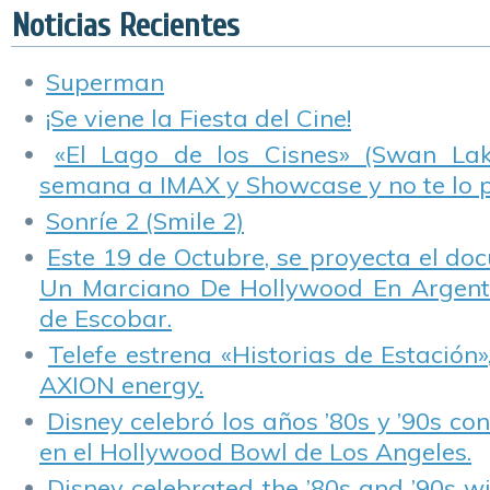
Peligrosas»
t
Noticias Recientes
componen la
p
segunda salida de
c
lanzamientos de
Superman
Marzo en
Transeuropa.
¡Se viene la Fiesta del Cine!
«El Lago de los Cisnes» (Swan Lake
semana a IMAX y Showcase y no te lo 
Sonríe 2 (Smile 2)
Este 19 de Octubre, se proyecta el do
Un Marciano De Hollywood En Argentin
de Escobar.
Telefe estrena «Historias de Estación»
AXION energy.
Disney celebró los años ’80s y ’90s co
en el Hollywood Bowl de Los Angeles.
Disney celebrated the ’80s and ’90s w