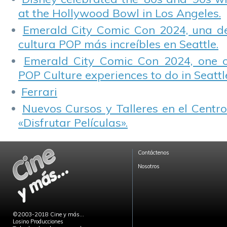
at the Hollywood Bowl in Los Angeles.
Emerald City Comic Con 2024, una de
cultura POP más increíbles en Seattle.
Emerald City Comic Con 2024, one 
POP Culture experiences to do in Seattl
Ferrari
Nuevos Cursos y Talleres en el Centro
«Disfrutar Películas».
Contáctenos
Nosotros
©2003-2018 Cine y más...
Losino Producciones