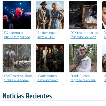
completamente
Enamoradas», una
documental “Axis
c
impactantes.
imperdible
of Light”.
miniserie de la
BBC.
FX estrena la
Se dominguea
FOX recuerda a los
B
nueva temporada
junto a HBO.
fallecidos de «The
s
de «The Strain».
Walking Dead».
I.SAT estrena «Todo
«Dark Matter»
Frank Cuesta
«
Sobre el Asado».
estrena nueva
regresa a Animal
H
temporada en
Planet.
f
Latinoamérica.
G
Noticias Recientes