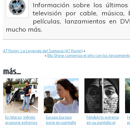
Información sobre los últimos
televisión por cable, música
películas, lanzamientos en DV
mucho más.
47 Ronin: La Leyenda del Samurai (47 Ronin)
»
«
Blu Shine comienza el año con los lanzamiento
más...
En Marzo, Infinito
Europa Europa
Film&Arts estrena
H
propone estrenos
pone en pantalla
en su pantalla el
p
de shows
«Mujeres
inquietante
e