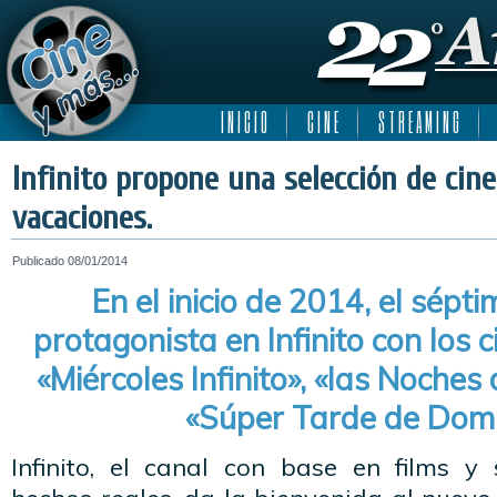
I N I C I O
C I N E
S T R E A M I N G
Infinito propone una selección de cine
vacaciones.
Publicado
08/01/2014
En el inicio de 2014, el sépt
protagonista en Infinito con los ci
«Miércoles Infinito», «las Noches
«Súper Tarde de Dom
Infinito, el canal con base en films y 