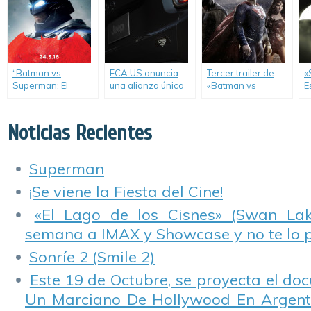
of Justice)
Justicia».
“Batman vs
FCA US anuncia
Tercer trailer de
«
Superman: El
una alianza única
«Batman vs
E
Origen de la
con la película de
Superman: El
d
Justicia” presenta
Warner Bros.
Origen de la
c
nuevos posters.
Pictures: Batman
Justicia».
c
Noticias Recientes
vs Superman: El
a
Origen de la
Justicia.
Superman
¡Se viene la Fiesta del Cine!
«El Lago de los Cisnes» (Swan Lake
semana a IMAX y Showcase y no te lo 
Sonríe 2 (Smile 2)
Este 19 de Octubre, se proyecta el do
Un Marciano De Hollywood En Argentin