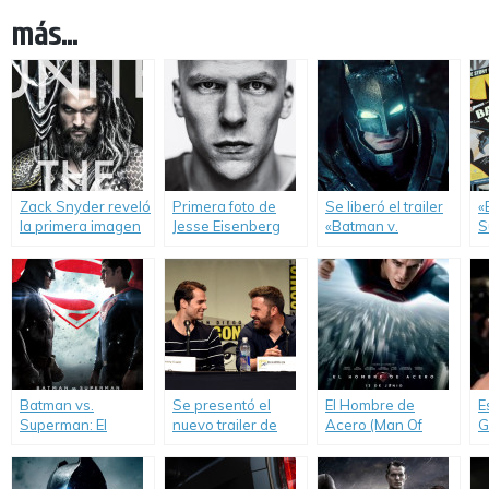
más...
Zack Snyder reveló
Primera foto de
Se liberó el trailer
«
la primera imagen
Jesse Eisenberg
«Batman v.
S
oficial de Aquaman
como Lex Luthor en
Superman».
D
en su cuenta de
«Batman v
l
Twitter.
Superman: Dawn
of Justice».
Batman vs.
Se presentó el
El Hombre de
E
Superman: El
nuevo trailer de
Acero (Man Of
G
Origen de la
«Batman vs.
Steel)
M
Justicia (Batman v
Superman: El
«
Superman: Dawn
Origen de la
B