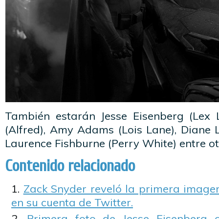
También estarán
Jesse Eisenberg (Lex 
(Alfred),
Amy Adams (Lois Lane), Diane 
Laurence Fishburne (Perry White) entre ot
Contenido relacionado
Zack Snyder reveló la primera image
en su cuenta de Twitter.
Primera foto de Jesse Eisenberg 