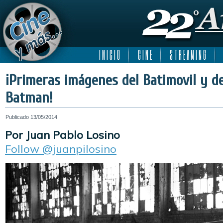
I N I C I O
C I N E
S T R E A M I N G
¡Primeras imágenes del Batimovil y d
Batman!
Publicado
13/05/2014
Por Juan Pablo Losino
Follow @juanpilosino