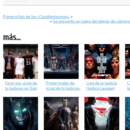
Primera foto de las «Cazafantasmas».
»
«
Se presentó un video del detrás de cámaras
más...
Furor por «Liga de
Primer trailer de
Liga de la Justicia
C
la Justicia» en San
«Liga de la Justicia».
(Justice League)
l
Diego Comic-Con.