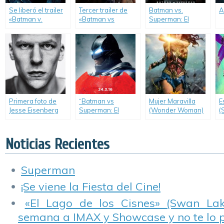
Se liberó el trailer
Tercer trailer de
Batman vs.
A
«Batman v.
«Batman vs
Superman: El
Superman».
Superman: El
Origen de la
Origen de la
Justicia (Batman v
Justicia».
Superman: Dawn
of Justice)
Primera foto de
“Batman vs
Mujer Maravilla
E
Jesse Eisenberg
Superman: El
(Wonder Woman)
(
como Lex Luthor en
Origen de la
«Batman v
Justicia” presenta
Superman: Dawn
nuevos posters.
Noticias Recientes
of Justice».
Superman
¡Se viene la Fiesta del Cine!
«El Lago de los Cisnes» (Swan Lake
semana a IMAX y Showcase y no te lo 