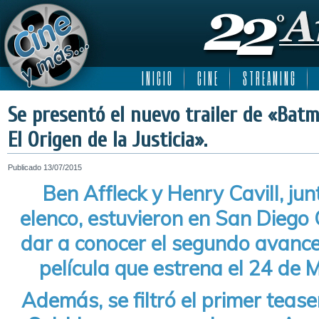
I N I C I O
C I N E
S T R E A M I N G
Se presentó el nuevo trailer de «Bat
El Origen de la Justicia».
Publicado
13/07/2015
Ben Affleck y Henry Cavill, jun
elenco, estuvieron en San Diego
dar a conocer el segundo avance
película que estrena el 24 de
Además, se filtró el primer teas