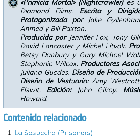
«Primicia Mortal» (Nightcrawler)
es u
Diamond Films.
Escrita y Dirigi
Protagonizada por
Jake Gyllenhaal
Ahmed y Bill Paxton.
Producida por
Jennifer Fox, Tony Gilr
David Lancaster y Michel Litvak.
Pro
Betsy Danbury y Gary Michael Wal
Stephanie Wilcox.
Productores Asoci
Juliana Guedes.
Diseño de Producció
Diseño de Vestuario:
Amy Westcot
Elswit.
Edición:
John Gilroy.
Músi
Howard.
Contenido relacionado
La Sospecha (Prisoners)