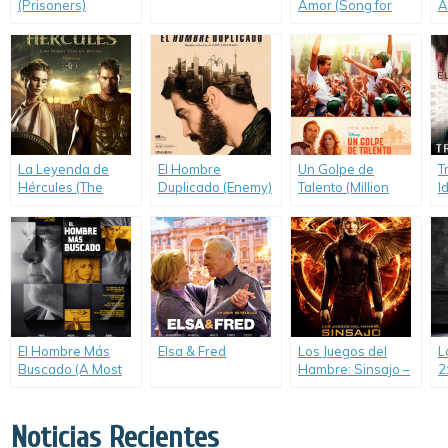
(Prisoners)
Amor (Song for
A
Marion)
La Leyenda de
El Hombre
Un Golpe de
T
Hércules (The
Duplicado (Enemy)
Talento (Million
I
Legend of
Dollar Arm)
(
Hercules)
El Hombre Más
Elsa & Fred
Los Juegos del
L
Buscado (A Most
Hambre: Sinsajo –
2
Wanted Man)
Parte 1 (The
M
Hunger Games:
W
Mockingjay – Part
A
Noticias Recientes
1)