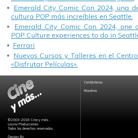
Emerald City Comic Con 2024, una de
cultura POP más increíbles en Seattle.
Emerald City Comic Con 2024, one 
POP Culture experiences to do in Seattl
Ferrari
Nuevos Cursos y Talleres en el Centro
«Disfrutar Películas».
Contáctenos
Nosotros
©2003-2018 Cine y más...
Losino Producciones
Todos los derechos reservados.
Design By