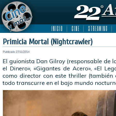
I N I C I O
C I N E
S T R E A M I N G
Primicia Mortal (Nightcrawler)
Publicado
27/11/2014
El guionista Dan Gilroy (responsable de l
el Dinero», «Gigantes de Acero», «El Le
como director con este thriller (también 
todo transcurre en el bajo mundo nocturn