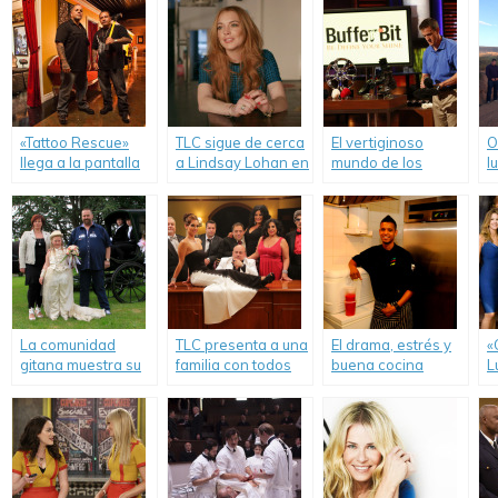
«Tattoo Rescue»
TLC sigue de cerca
El vertiginoso
O
llega a la pantalla
a Lindsay Lohan en
mundo de los
l
de TLC para salvar
su intento de
emprendedores e
c
salones de tatuajes
recuperación.
inversores llega a
t
en decadencia.
TLC.
s
F
La comunidad
TLC presenta a una
El drama, estrés y
«
gitana muestra su
familia con todos
buena cocina
L
intimidad en el
los condimentos.
llegan a TLC con
l
nuevo show de TLC
«Chef Roble &
D
«Ceremonias
Cia.».
H
Gitanas».