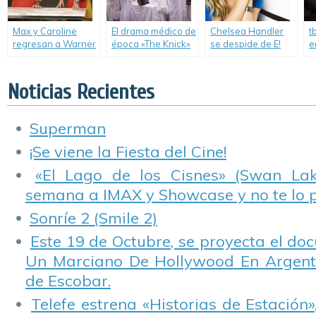
Max y Caroline
El drama médico de
Chelsea Handler
t
regresan a Warner
época «The Knick»
se despide de E!
e
Channel con la
llega a max.
p
tercera temporada
d
de «2 Broke Girls».
N
Noticias Recientes
Superman
¡Se viene la Fiesta del Cine!
«El Lago de los Cisnes» (Swan Lake
semana a IMAX y Showcase y no te lo 
Sonríe 2 (Smile 2)
Este 19 de Octubre, se proyecta el do
Un Marciano De Hollywood En Argentin
de Escobar.
Telefe estrena «Historias de Estación»