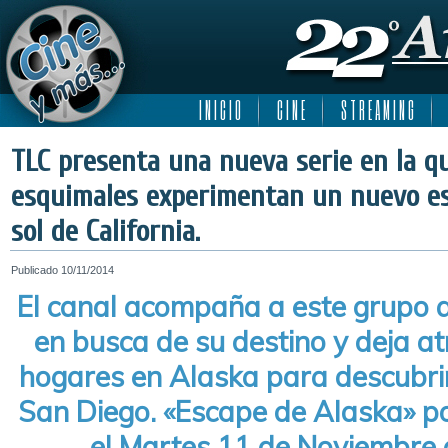
I N I C I O
C I N E
S T R E A M I N G
TLC presenta una nueva serie en la qu
esquimales experimentan un nuevo est
sol de California.
Publicado
10/11/2014
El canal acompaña a este grupo q
en busca de su destino y deja a
hogares en Alaska para descubrir
San Diego. «Escape de Alaska» p
el Martes 11 de Noviembre a