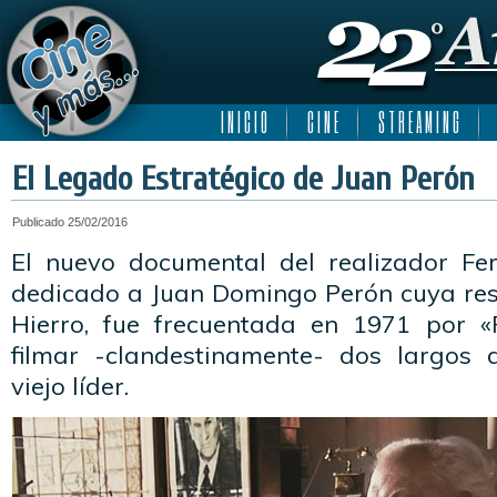
I N I C I O
C I N E
S T R E A M I N G
El Legado Estratégico de Juan Perón
Publicado
25/02/2016
El nuevo documental del realizador Fe
dedicado a Juan Domingo Perón cuya res
Hierro, fue frecuentada en 1971 por «
filmar -clandestinamente- dos largos 
viejo líder.