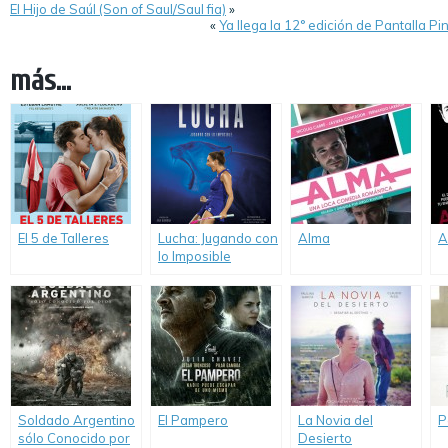
El Hijo de Saúl (Son of Saul/Saul fia)
»
«
Ya llega la 12° edición de Pantalla P
más...
El 5 de Talleres
Lucha: Jugando con
Alma
A
lo Imposible
Soldado Argentino
El Pampero
La Novia del
P
sólo Conocido por
Desierto