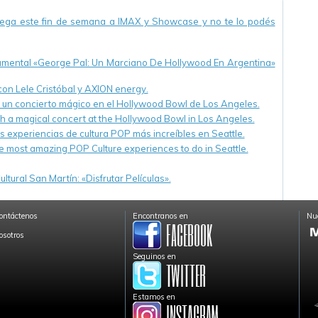
llega este fin de semana a IMAX y Showcase y no te lo podés
cumental «George Pal: Un Marciano De Hollywood En Argentina»
 con Lele Cristóbal y AXION energy.
n un concierto mágico en el Hollywood Bowl de Los Angeles.
th a magical concert at the Hollywood Bowl in Los Angeles.
s experiencias de cultura POP más increíbles en Seattle.
e most amazing POP Culture experiences to do in Seattle.
ltural San Martín: «Disfrutar Películas».
ontáctenos
Encontranos en
Nue
osotros
Seguinos en
Estamos en