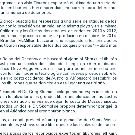
ramas: en «Isla Tiburón» explorará el último de una serie de
ertos en tiburones han emprendido una carrera para determinar
ar la manera de detenerlos.
 Blanco» buscará las respuestas a una serie de ataques de los
n con la precisión de un reloj en la misma playa y en el mismo
California, y los últimos dos ataques, ocurridos en 2010 y 2012,
onograma, el próximo ataque se produciría en octubre de 2014.
 Brandon McMillian buscarán una respuesta a los principales
smo tiburón responsable de los dos ataques previos? ¿Habrá más
a Reina del Océano» que buscará al «Joan of Shark», el tiburón
to con un localizador colocado. Luego, en «Alerta Tiburón:
áfico Dave Riggs volverá al mar para poner en marcha una
 con la más moderna tecnología y con nuevas pruebas sobre la
en la costa occidental de Australia. Allí buscará descubrir los
os tiburones que se dan cita en ese lugar una vez al año.
rá cuando el Dr. Greg Skomal, biólogo marino especializado en
 un localizador a los grandes tiburones blancos en las costas
rones de nado una vez que dejan la costa de Massachusetts.
stados Unidos, el Dr. Skomal se propone determinar por qué la
en el Atlántico por el gran tiburón blanco.
9 hs, el canal presentará una programación de «Shark Week»
cumentales y shows sobre tiburones, de los cuales se destacan:
e los pasos de los reconocidos expertos en tiburones Jeff Kurr,