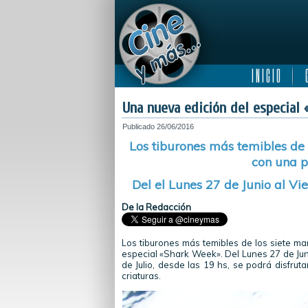
I N I C I O
C
Una nueva edición del especial
Publicado
26/06/2016
Los tiburones más temibles de l
con una p
Del el Lunes 27 de Junio al Vi
De la Redacción
Los tiburones más temibles de los siete ma
especial «Shark Week». Del Lunes 27 de Jun
de Julio, desde las 19 hs, se podrá disfru
criaturas.