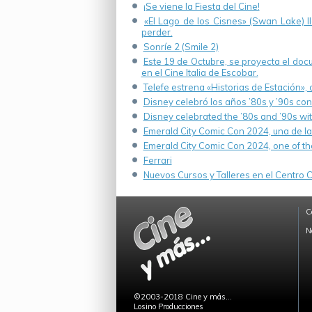
¡Se viene la Fiesta del Cine!
«El Lago de los Cisnes» (Swan Lake) 
perder.
Sonríe 2 (Smile 2)
Este 19 de Octubre, se proyecta el do
en el Cine Italia de Escobar.
Telefe estrena «Historias de Estación»,
Disney celebró los años ’80s y ’90s co
Disney celebrated the ’80s and ’90s wi
Emerald City Comic Con 2024, una de la
Emerald City Comic Con 2024, one of th
Ferrari
Nuevos Cursos y Talleres en el Centro Cu
C
N
©2003-2018 Cine y más...
Losino Producciones