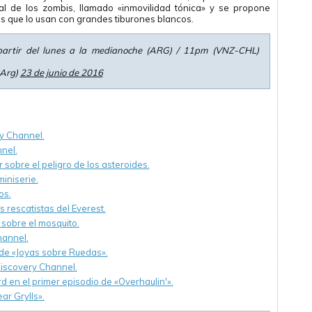
 al de los zombis, llamado «inmovilidad tónica» y se propone
es que lo usan con grandes tiburones blancos.
artir del lunes a la medianoche (ARG) / 11pm (VNZ-CHL)
yArg)
23 de junio de 2016
y Channel.
nel.
 sobre el peligro de los asteroides.
iniserie.
os.
os rescatistas del Everest.
sobre el mosquito.
hannel.
de «Joyas sobre Ruedas».
iscovery Channel.
en el primer episodio de «Overhaulin'».
ar Grylls».