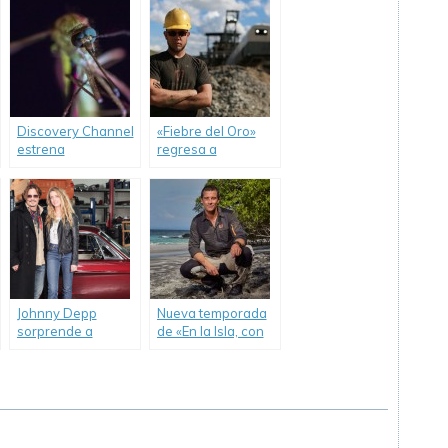
peligro de los
asteroides.
Discovery Channel
«Fiebre del Oro»
estrena
regresa a
documental sobre
Discovery Channel.
el mosquito.
Johnny Depp
Nueva temporada
sorprende a
de «En la Isla, con
Amber Heard en el
Bear Grylls».
primer episodio de
«Overhaulin'».