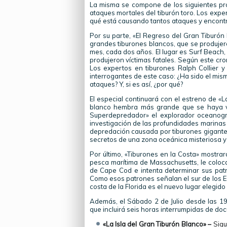
La misma se compone de los siguientes prog
ataques mortales del tiburón toro. Los exp
qué está causando tantos ataques y encontr
Por su parte, «El Regreso del Gran Tiburón
grandes tiburones blancos, que se produjero
mes, cada dos años. El lugar es Surf Beach, 
produjeron víctimas fatales. Según este cr
Los expertos en tiburones Ralph Collier y
interrogantes de este caso: ¿Ha sido el mi
ataques? Y, si es así, ¿por qué?
El especial continuará con el estreno de «L
blanco hembra más grande que se haya vis
Superdepredador» el explorador oceanogr
investigación de las profundidades marinas
depredación causada por tiburones gigantes 
secretos de una zona oceánica misteriosa y l
Por último, «Tiburones en la Costa» mostra
pesca marítima de Massachusetts, le coloca
de Cape Cod e intenta determinar sus pat
Como esos patrones señalan el sur de los E
costa de la Florida es el nuevo lugar elegido 
Además, el Sábado 2 de Julio desde las 1
que incluirá seis horas interrumpidas de do
«La Isla del Gran Tiburón Blanco» –
Sigu