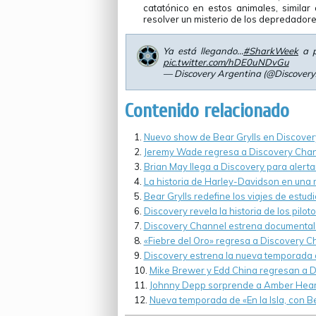
catatónico en estos animales, similar
resolver un misterio de los depredador
Ya está llegando…
#SharkWeek
a p
pic.twitter.com/hDE0uNDvGu
— Discovery Argentina (@Discover
Contenido relacionado
Nuevo show de Bear Grylls en Discover
Jeremy Wade regresa a Discovery Chan
Brian May llega a Discovery para alertar
La historia de Harley-Davidson en una m
Bear Grylls redefine los viajes de estudi
Discovery revela la historia de los pilot
Discovery Channel estrena documental 
«Fiebre del Oro» regresa a Discovery C
Discovery estrena la nueva temporada 
Mike Brewer y Edd China regresan a D
Johnny Depp sorprende a Amber Heard 
Nueva temporada de «En la Isla, con Be