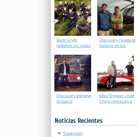
Bear Grylls
Discovery revela la
redefine los viajes
historia de los
de estudios.
pilotos rescatistas
del Everest.
Discovery estrena
Mike Brewer y Edd
la nueva
China regresan a
temporada de
Discovery Channel.
«Joyas sobre
Ruedas».
Noticias Recientes
Superman