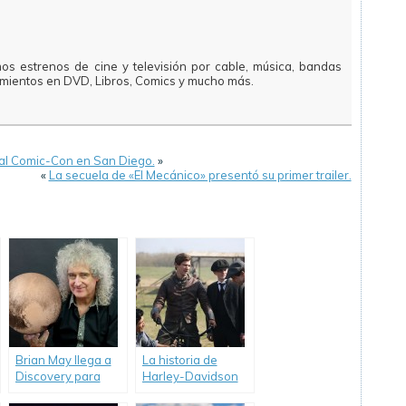
mos estrenos de cine y televisión por cable, música, bandas
amientos en DVD, Libros, Comics y mucho más.
o al Comic-Con en San Diego.
»
«
La secuela de «El Mecánico» presentó su primer trailer.
Brian May llega a
La historia de
Discovery para
Harley-Davidson
alertar sobre el
en una miniserie.