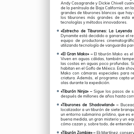
Andy Casagrande y Dickie Chivell cuando
de la península de Baja California, en 
grandes de tiburones blancos que hay e
los tiburones más grandes de esta e
tecnologías y métodos innovadores.
«Estrecho de Tiburones: La Leyenda
Dynamite está decidido a ganarse el re
equipo de productores cinematográfic
utilizando tecnología de vanguardia par
«El Gran Mako» –
El tiburón Mako es el
Viven en aguas cálidas, también temper
las costas en aguas poco profundas. 
habitan en el Golfo de México. Este sho
Mako con cámaras especiales para rev
criatura. Además, el programa capta 
olas durante la expedición.
«Tiburón Ninja» –
Sigue los pasos de s
después de millones de años hasta conv
«Tiburones de Shadowland» –
Bucead
localizador a un tiburón de siete branq
un entorno submarino prístino, que es e
buena medida, un gran misterio y un eq
cómo cazan y, sobre todo, de entender 
«Tiburón Zombie» –
Eli Martínez, conser