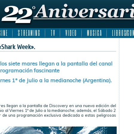
 I N E
S T R E A M I N G
T V
V I D E O
M U S I C A
L I B R O S/C O M
 «Shark Week».
os siete mares llegan a la pantalla del canal
rogramación fascinante
ernes 1° de Julio a la medianoche (Argentina).
res llegan a la pantalla de Discovery en una nueva edición del
io al Viernes 1º de Julio a la medianoche; además, el Sábado 2
tar de una programación exclusiva dedicada a estas peligrosas