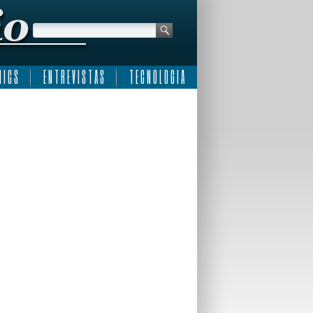
 I C S
E N T R E V I S T A S
T E C N O L O G I A