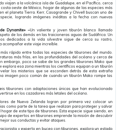
 viajan a la volcánica isla de Guadalupe, en el Pacífico, cerca
la costa oeste de México, hogar de algunas de las especies más
n el planeta Tierra. Kerr, Casagrande y Chivell buscan uno de
specie, logrando imágenes inéditas a la fecha con nuevas
 de Dynamite» –
Un valiente y joven tiburón blanco llamado
speto de los demás en las traicioneras aguas de Sudáfrica. Un
os dedicados a la vida silvestre sigue de cerca su rastro,
a acompañar este viaje increíble.
 más rápido entre todas las especies de tiburones del mundo.
aturas más frías, en las profundidades del océano y cerca de
Sin embargo, poco se sabe de los grandes tiburones Mako que
w explora esa zona mientras los científicos equipan a un tiburón
elar los misterios que se esconden detrás de esta extraña
una imagen poco común de cuando un tiburón Mako rompe las
eis tiburones con adaptaciones únicas que han evolucionado
ertirse en los cazadores más letales del océano.
ores de Nueva Zelanda logran por primera vez colocar un
uias como parte de la tarea que realizan para proteger y salvar
l hogar de este tipo de tiburones. Esta especie sigue siendo, en
uipo de expertos en tiburones emprende la misión de descubrir
mejor sus conductas y evitar ataques.
vacionista y experto en buceo con tiburones, explora un estado