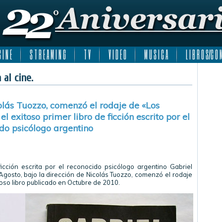
 I N E
S T R E A M I N G
T V
V I D E O
M U S I C A
L I B R O S/C O M
 al cine.
olás Tuozzo, comenzó el rodaje de «Los
el exitoso primer libro de ficción escrito por el
do psicólogo argentino
icción escrita por el reconocido psicólogo argentino Gabriel
 Agosto, bajo la dirección de Nicolás Tuozzo, comenzó el rodaje
itoso libro publicado en Octubre de 2010.