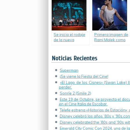
Se inicia el rodaje
Primera imagen de
de la nueva
Rami Malek como
película de Luis
Freddie Mercury.
Ortega.
Noticias Recientes
Superman
¡Se viene la Fiesta del Cine!
«El Lago de los Cisnes» (Swan Lake) 
perder.
Sonríe 2 (Smile 2)
Este 19 de Octubre, se proyecta el do
en el Cine Italia de Escobar.
Telefe estrena «Historias de Estación»,
Disney celebró los años ’80s y ’90s co
Disney celebrated the ’80s and ’90s wi
Emerald City Comic Con 2024, una de la