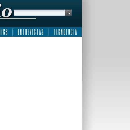
 I C S
E N T R E V I S T A S
T E C N O L O G I A