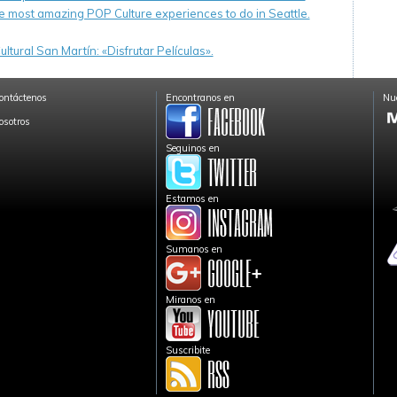
e most amazing POP Culture experiences to do in Seattle.
ltural San Martín: «Disfrutar Películas».
ontáctenos
Encontranos en
Nue
osotros
Seguinos en
Estamos en
Sumanos en
Miranos en
Suscribite