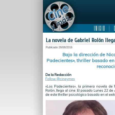
I N I C I O
C
La novela de Gabriel Rolón llega
Publicado
28/08/2016
Bajo la dirección de Nic
Padecientes», thriller basado en 
reconoci
De la Redacción
Follow @cineymas
«Los Padecientes», la primera novela de f
Rolón, llega al cine. El pasado Lunes 22 de
de este thriller psicológico basado en el ex