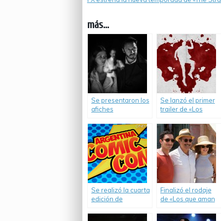
más...
Se presentaron los
Se lanzó el primer
afiches
trailer de «Los
individuales de
Padecientes».
«Los Padecientes».
Se realizó la cuarta
Finalizó el rodaje
edición de
de «Los que aman
Argentina Comic-
odian».
Con.