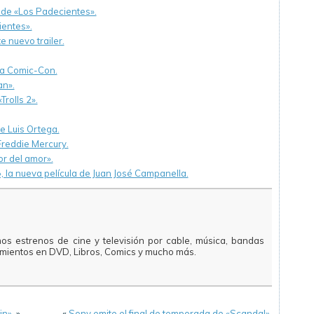
 de «Los Padecientes».
ientes».
 nuevo trailer.
na Comic-Con.
an».
rolls 2».
de Luis Ortega.
reddie Mercury.
or del amor».
», la nueva película de Juan José Campanella.
mos estrenos de cine y televisión por cable, música, bandas
amientos en DVD, Libros, Comics y mucho más.
in».
»
«
Sony emite el final de temporada de «Scandal».