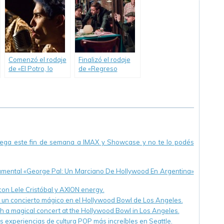
Comenzó el rodaje
Finalizó el rodaje
de «El Potro, lo
de «Regreso
mejor del amor».
Triunfal», la nueva
película de Juan
José Campanella.
llega este fin de semana a IMAX y Showcase y no te lo podés
cumental «George Pal: Un Marciano De Hollywood En Argentina»
 con Lele Cristóbal y AXION energy.
n un concierto mágico en el Hollywood Bowl de Los Angeles.
th a magical concert at the Hollywood Bowl in Los Angeles.
s experiencias de cultura POP más increíbles en Seattle.