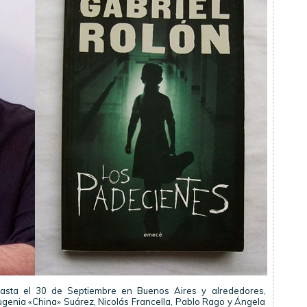
 hasta el 30 de Septiembre en Buenos Aires y alrededores,
genia «China» Suárez, Nicolás Francella, Pablo Rago y Ángela