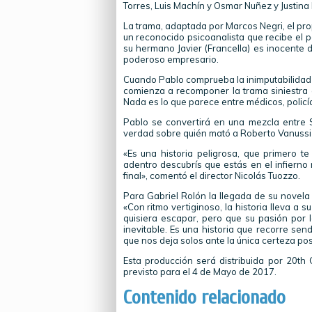
Torres, Luis Machín y Osmar Nuñez y Justina
La trama, adaptada por Marcos Negri, el prop
un reconocido psicoanalista que recibe el 
su hermano Javier (Francella) es inocente 
poderoso empresario.
Cuando Pablo comprueba la inimputabilidad de
comienza a recomponer la trama siniestra d
Nada es lo que parece entre médicos, polic
Pablo se convertirá en una mezcla entre
verdad sobre quién mató a Roberto Vanussi 
«Es una historia peligrosa, que primero te
adentro descubrís que estás en el infierno
final», comentó el director Nicolás Tuozzo.
Para Gabriel Rolón la llegada de su novela
«Con ritmo vertiginoso, la historia lleva a 
quisiera escapar, pero que su pasión por l
inevitable. Es una historia que recorre se
que nos deja solos ante la única certeza pos
Esta producción será distribuida por 20th
previsto para el 4 de Mayo de 2017.
Contenido relacionado