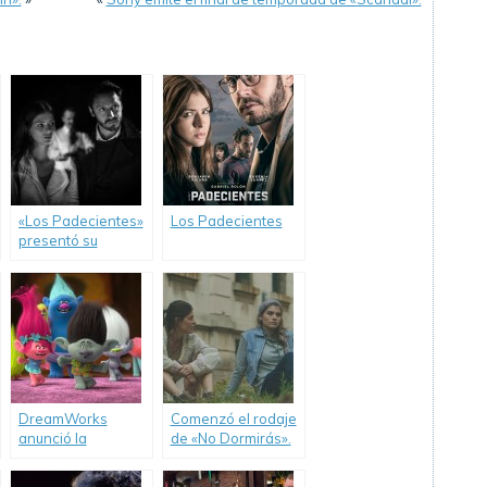
«Los Padecientes»
Los Padecientes
presentó su
intrigante nuevo
trailer.
DreamWorks
Comenzó el rodaje
anunció la
de «No Dormirás».
realización de
«Trolls 2».