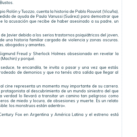
 Bustos.
io Rolón y Tuozzo, cuenta la historia de Pablo Rouviot (Vicuña),
pedido de ayuda de Paula Vanussi (Suárez) para demostrar que
de la acusación que recibe de haber asesinado a su padre, un
 Javier debido a los serios trastornos psiquiátricos del joven,
e una historia familiar cargada de violencia y zonas oscuras.
ías, abogados y amantes.
 Sigmund Freud y Sherlock Holmes obsesionado en revelar la
(Machin) y porqué.
 seduce, te encandila, te invita a pasar y una vez que estás
 rodeado de demonios y que no tenés otra salida que llegar al
 al cine representa un momento muy importante de su carrera.
su protagonista al descubrimiento de un mundo siniestro del que
a verdad lo llevará a transitar un camino tan peligroso como
nderos de miedo y locura, de obsesiones y muerte. Es un relato
ible: los monstruos están adentro».
 Century Fox en Argentina y América Latina y el estreno está