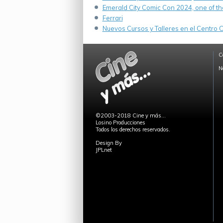
Emerald City Comic Con 2024, one of th
Ferrari
Nuevos Cursos y Talleres en el Centro Cu
C
N
©2003-2018 Cine y más...
Losino Producciones
Todos los derechos reservados.
Design By
JPLnet