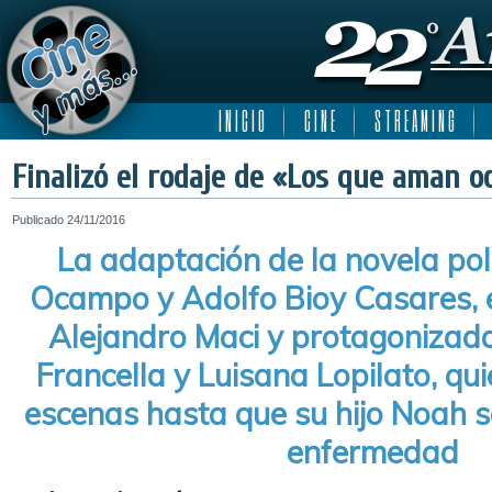
I N I C I O
C I N E
S T R E A M I N G
Finalizó el rodaje de «Los que aman o
Publicado
24/11/2016
La adaptación de la novela poli
Ocampo y Adolfo Bioy Casares, e
Alejandro Maci y protagonizada
Francella y Luisana Lopilato, qu
escenas hasta que su hijo Noah s
enfermedad