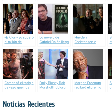
odian».
Christensen llegan
F
a la Argentina.
«El Clan» ya superó
La novela de
Hayden
S
el millón de
Gabriel Rolón llega
Christensen y
a
espectadores.
al cine.
Harvey Keitel ya
i
están rodando en
«
Argentina.
Comenzó el rodaje
Emily Blunt y Rob
Morgan Freeman
S
de «Eso que nos
Marshall hablaron
recibirá el premio
d
enamora».
de «El Regreso de
SAG a la
e
Mary Poppins».
trayectoria.
P
Noticias Recientes