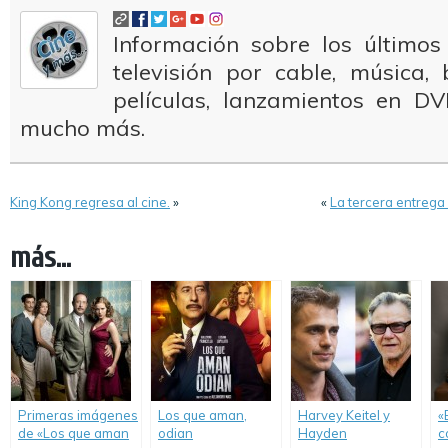
Información sobre los últimos
televisión por cable, música
películas, lanzamientos en DV
mucho más.
King Kong regresa al cine.
»
«
La tercera entrega 
más...
Primeras imágenes
Los que aman,
Harvey Keitel y
«
de «Los que aman
odian
Hayden
c