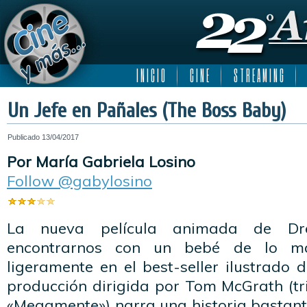
I N I C I O
C I N E
S T R E A M I N G
Un Jefe en Pañales (The Boss Baby)
Publicado
13/04/2017
Por María Gabriela Losino
Follow @gabylosino
La nueva película animada de Dr
encontrarnos con un bebé de lo má
ligeramente en el best-seller ilustrado 
producción dirigida por Tom McGrath (tr
«Megamente») narra una historia bastante