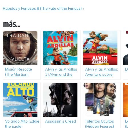
Rápidos y Furiosos 8 (The Fate of the Furious)
»
más...
Misión Rescate
Alvin y las Ardillas
Alvin y las Ardillas:
D
(The Martian)
3 (Alvin and the
Aventura sobre
Chipmunks:
Ruedas (Alvin and
Chipwrecked)
the Chipmunks: The
Road Chip)
Volando Alto (Eddie
Assassin’s Creed
Talentos Ocultos
L
the Eagle)
(Hidden Figures)
(