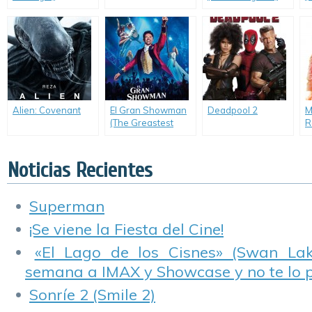
Alien: Covenant
El Gran Showman
Deadpool 2
M
(The Greastest
R
Showman)
(
I
F
Noticias Recientes
Superman
¡Se viene la Fiesta del Cine!
«El Lago de los Cisnes» (Swan Lake
semana a IMAX y Showcase y no te lo 
Sonríe 2 (Smile 2)