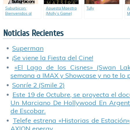
Suburbicon:
Apuesta Maestra
Tully
A
Bienvenidos al
(Molly’s Game)
M
Paraíso
(
(Suburbicon)
Noticias Recientes
Superman
¡Se viene la Fiesta del Cine!
«El Lago de los Cisnes» (Swan Lake
semana a IMAX y Showcase y no te lo 
Sonríe 2 (Smile 2)
Este 19 de Octubre, se proyecta el do
Un Marciano De Hollywood En Argentin
de Escobar.
Telefe estrena «Historias de Estación»
AXION energy.