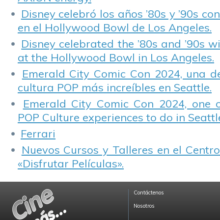
Disney celebró los años ’80s y ’90s co
en el Hollywood Bowl de Los Angeles.
Disney celebrated the ’80s and ’90s w
at the Hollywood Bowl in Los Angeles.
Emerald City Comic Con 2024, una de
cultura POP más increíbles en Seattle.
Emerald City Comic Con 2024, one 
POP Culture experiences to do in Seattl
Ferrari
Nuevos Cursos y Talleres en el Centro
«Disfrutar Películas».
Contáctenos
Nosotros