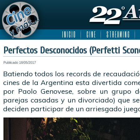
I N I C I O
C I N E
S T R E A M I N G
Perfectos Desconocidos (Perfetti Scono
Publicado
18/05/2017
Batiendo todos los records de recaudación 
cines de la Argentina esta divertida come
por Paolo Genovese, sobre un grupo de
parejas casadas y un divorciado) que se
deciden participar de un arriesgado juego