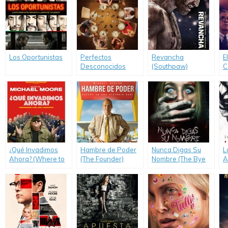
Los Oportunistas
Perfectos
Revancha
E
Desconocidos
(Southpaw)
C
(
K
¿Qué Invadimos
Hambre de Poder
Nunca Digas Su
L
Ahora? (Where to
(The Founder)
Nombre (The Bye
A
Invade Next)
Bye Man)
D