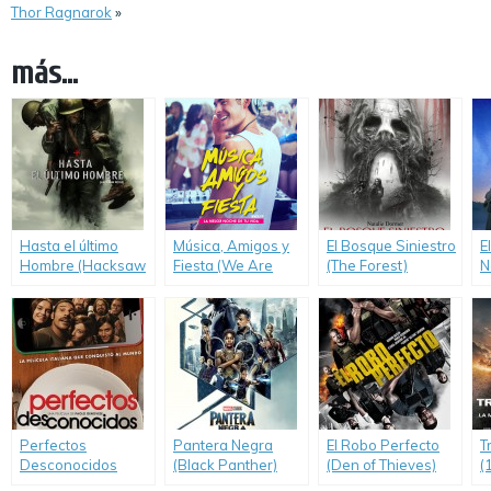
Thor Ragnarok
»
más...
Hasta el último
Música, Amigos y
El Bosque Siniestro
E
Hombre (Hacksaw
Fiesta (We Are
(The Forest)
N
Ridge)
Your Friends)
S
U
Perfectos
Pantera Negra
El Robo Perfecto
T
Desconocidos
(Black Panther)
(Den of Thieves)
(
(Perfetti