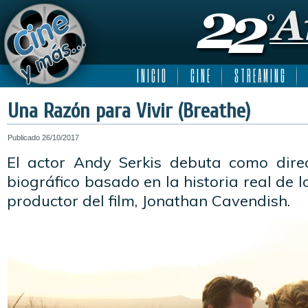
I N I C I O
C I N E
S T R E A M I N G
Una Razón para Vivir (Breathe)
Publicado
26/10/2017
El actor Andy Serkis debuta como dire
biográfico basado en la historia real de 
productor del film, Jonathan Cavendish.