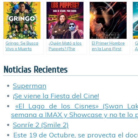
Sconosciuti)
Gringo: Se Busca
¿Quién Mató a los
El Primer Hombre
G
Vivo o Muerto
Puppets? (The
en la Luna (First
A
(Gringo)
Happytime
Man)
F
Murders)
B
Noticias Recientes
Superman
¡Se viene la Fiesta del Cine!
«El Lago de los Cisnes» (Swan Lake
semana a IMAX y Showcase y no te lo 
Sonríe 2 (Smile 2)
Este 19 de Octubre, se proyecta el do