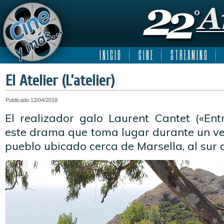
I N I C I O
C I N E
S T R E A M I N G
El Atelier (L’atelier)
Publicado
12/04/2018
El realizador galo Laurent Cantet («Ent
este drama que toma lugar durante un ve
pueblo ubicado cerca de Marsella, al sur 