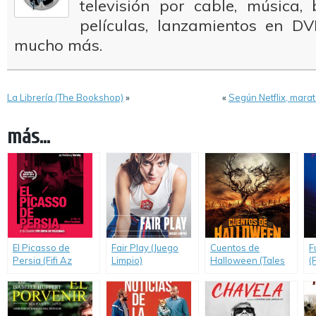
televisión por cable, música
películas, lanzamientos en DV
mucho más.
La Librería (The Bookshop)
»
«
Según Netflix, marat
más...
El Picasso de
Fair Play (Juego
Cuentos de
F
Persia (Fifi Az
Limpio)
Halloween (Tales
(
Khoshhali Zooze
of Halloween)
M
Mikeshad / Fifi
Howls from
Happiness)