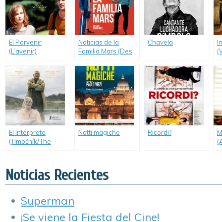
El Porvenir
Noticias de la
Chavela
I
(L’avenir)
Familia Mars (Des
(
Nouvelles de la
Planète Mars)
El Intérprete
Notti magiche
Ricordi?
M
(Tlmočník/The
(
Interpreter)
H
Noticias Recientes
Superman
¡Se viene la Fiesta del Cine!