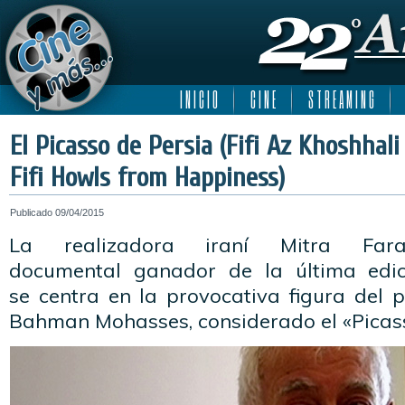
I N I C I O
C I N E
S T R E A M I N G
El Picasso de Persia (Fifi Az Khoshhal
Fifi Howls from Happiness)
Publicado
09/04/2015
La realizadora iraní Mitra Fara
documental ganador de la última edic
se centra en la provocativa figura del pi
Bahman Mohasses, considerado el «Picass