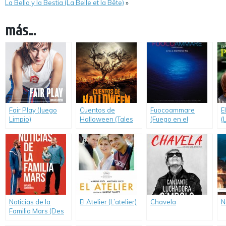
La Bella y la Bestia (La Belle et la Bête)
»
más...
Fair Play (Juego
Cuentos de
Fuocoammare
E
Limpio)
Halloween (Tales
(Fuego en el
(
of Halloween)
Mar/Fire at Sea)
Noticias de la
El Atelier (L’atelier)
Chavela
N
Familia Mars (Des
Nouvelles de la