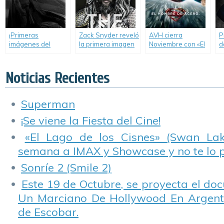
¡Primeras
Zack Snyder reveló
AVH cierra
P
imágenes del
la primera imagen
Noviembre con «El
d
Batimovil y de Ben
oficial de Aquaman
Hombre de Acero»,
c
Affleck como
en su cuenta de
«Mi Villano Favorito
Batman!
Twitter.
2», «Causas y
Noticias Recientes
Consecuencias» y
«Step Up La
Revolución».
Superman
¡Se viene la Fiesta del Cine!
«El Lago de los Cisnes» (Swan Lake
semana a IMAX y Showcase y no te lo 
Sonríe 2 (Smile 2)
Este 19 de Octubre, se proyecta el do
Un Marciano De Hollywood En Argentin
de Escobar.