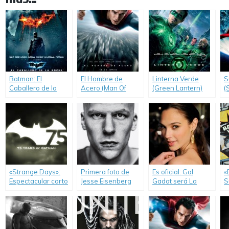
Batman: El
El Hombre de
Linterna Verde
S
Caballero de la
Acero (Man Of
(Green Lantern)
(
Noche (The Dark
Steel)
R
Knight)
«Strange Days»:
Primera foto de
Es oficial: Gal
«
Espectacular corto
Jesse Eisenberg
Gadot será La
S
de animación para
como Lex Luthor en
Mujer Maravilla en
D
comenzar a
«Batman v
«Superman Vs.
l
celebrar los 75
Superman: Dawn
Batman».
años de Batman.
of Justice».