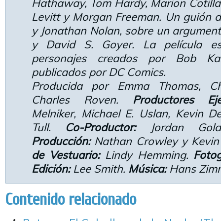
Hathaway, Tom Hardy, Marion Cotilla
Levitt y Morgan Freeman. Un guión d
y Jonathan Nolan, sobre un argument
y David S. Goyer. La película e
personajes creados por Bob K
publicados por DC Comics.
Producida por Emma Thomas, Ch
Charles Roven.
Productores Eje
Melniker, Michael E. Uslan, Kevin
Tull.
Co-Productor:
Jordan Gol
Producción:
Nathan Crowley y Kevi
de Vestuario:
Lindy Hemming.
Fotog
Edición:
Lee Smith.
Música:
Hans Zimm
Contenido relacionado