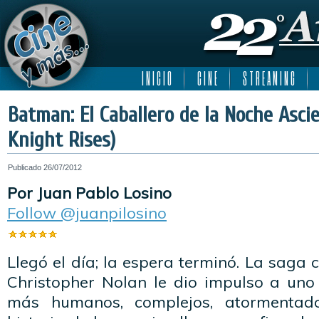
I N I C I O
C I N E
S T R E A M I N G
Batman: El Caballero de la Noche Asci
Knight Rises)
Publicado
26/07/2012
Por Juan Pablo Losino
Follow @juanpilosino
Llegó el día; la espera terminó. La saga 
Christopher Nolan le dio impulso a uno
más humanos, complejos, atormentad