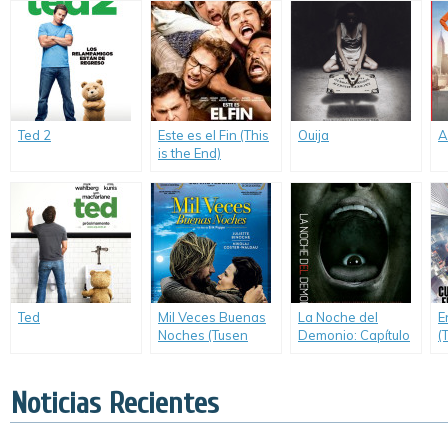
presentar
«Oblivion: El Tiempo
del Olvido».
Ted 2
Este es el Fin (This
Ouija
A
is the End)
Ted
Mil Veces Buenas
La Noche del
E
Noches (Tusen
Demonio: Capítulo
(
Ganger God Natt /
3 (Insidious
A Thousand Times
Chapter 3)
Good Night)
Noticias Recientes