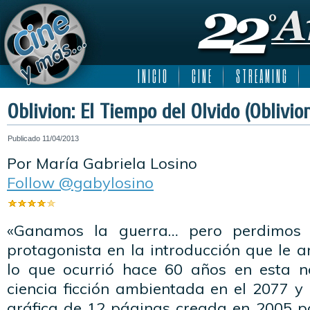
I N I C I O
C I N E
S T R E A M I N G
Oblivion: El Tiempo del Olvido (Oblivio
Publicado
11/04/2013
Por María Gabriela Losino
Follow @gabylosino
«Ganamos la guerra… pero perdimos e
protagonista en la introducción que le a
lo que ocurrió hace 60 años en esta n
ciencia ficción ambientada en el 2077 y
gráfica de 12 páginas creada en 2005 po