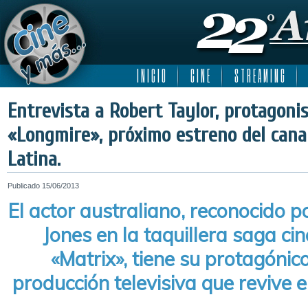
I N I C I O
C I N E
S T R E A M I N G
Entrevista a Robert Taylor, protagonis
«Longmire», próximo estreno del cana
Latina.
Publicado
15/06/2013
El actor australiano, reconocido p
Jones en la taquillera saga c
«Matrix», tiene su protagónic
producción televisiva que revive 