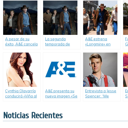
A pesar de su
La segunda
A&E estrena
F
éxito, A&E cancela
temporada de
«Longmire» en
G
«Longmire».
«Longmire» llega a
exclusiva para
p
A&E.
América Latina.
s
E
Cynthia Olavarría
A&E presenta su
Entrevista a Jesse
E
conducirá «Viña al
nueva imagen «Se
Spencer: “Me
S
Día» en exclusiva
Original» junto a
encantaría visitar
j
por A&E.
nueva
Argentina algún
«
programación.
día”.
V
Noticias Recientes