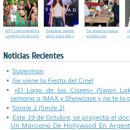
MTV Latinoamérica
Soledad: Veinte
Se anunció nueva
«
confirma la tercera
años para ella y
producción
c
temporada de
para nosotros.
argentina para TNT.
3
«Acapulco Shore».
r
Noticias Recientes
Superman
¡Se viene la Fiesta del Cine!
«El Lago de los Cisnes» (Swan Lake
semana a IMAX y Showcase y no te lo 
Sonríe 2 (Smile 2)
Este 19 de Octubre, se proyecta el do
Un Marciano De Hollywood En Argentin