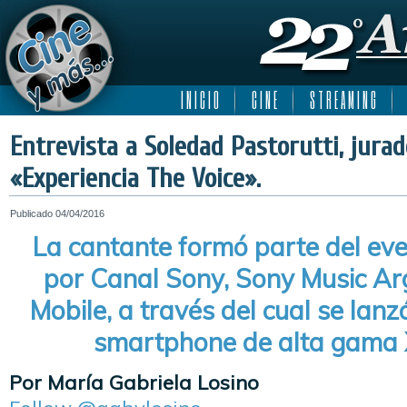
I N I C I O
C I N E
S T R E A M I N G
Entrevista a Soledad Pastorutti, jurad
«Experiencia The Voice».
Publicado
04/04/2016
La cantante formó parte del ev
por Canal Sony, Sony Music Ar
Mobile, a través del cual se lanz
smartphone de alta gama 
Por María Gabriela Losino