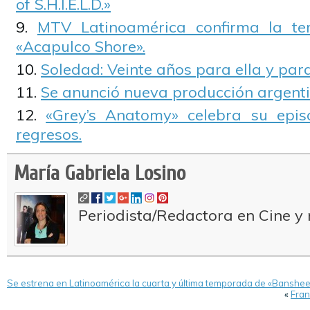
of S.H.I.E.L.D.»
MTV Latinoamérica confirma la te
«Acapulco Shore».
Soledad: Veinte años para ella y par
Se anunció nueva producción argent
«Grey’s Anatomy» celebra su epis
regresos.
María Gabriela Losino
Periodista/Redactora en Cine y 
Se estrena en Latinoamérica la cuarta y última temporada de «Banshee
«
Fran