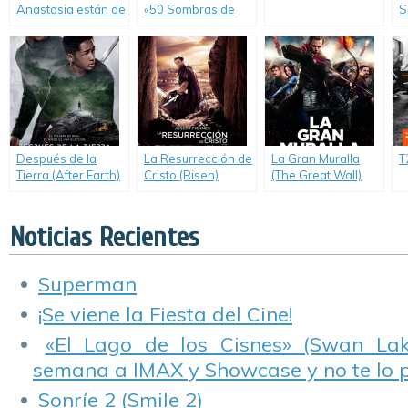
Anastasia están de
«50 Sombras de
S
vuelta.
Grey».
d
H
S
B
Después de la
La Resurrección de
La Gran Muralla
T
Tierra (After Earth)
Cristo (Risen)
(The Great Wall)
Noticias Recientes
Superman
¡Se viene la Fiesta del Cine!
«El Lago de los Cisnes» (Swan Lake
semana a IMAX y Showcase y no te lo 
Sonríe 2 (Smile 2)