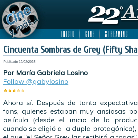
I N I C I O
C I N E
S T R E A M I N G
Cincuenta Sombras de Grey (Fifty Sha
Publicado
12/02/2015
Por María Gabriela Losino
Follow @gabylosino
Ahora sí. Después de tanta expectativ
fans, quienes estaban muy ansiosas po
película (desde el inicio de la produc
cuando se eligió a la dupla protagónica), p
el que “el Señor Grey las recibirá a todas”