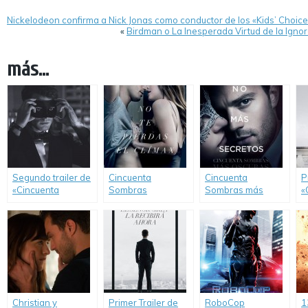
Nickelodeon confirma a Nick Jonas como conductor de los «Kids’ Choic
«
Birdman o La Inesperada Virtud de la Ign
más...
Segundo trailer de
Cincuenta
Cincuenta
P
«Cincuenta
Sombras
Sombras más
«
Sombras más
Liberadas (Fifty
Oscuras (Fifty
S
Oscuras».
Shades Freed)
Shades Darker)
L
Christian y
Primer Trailer de
RoboCop
1