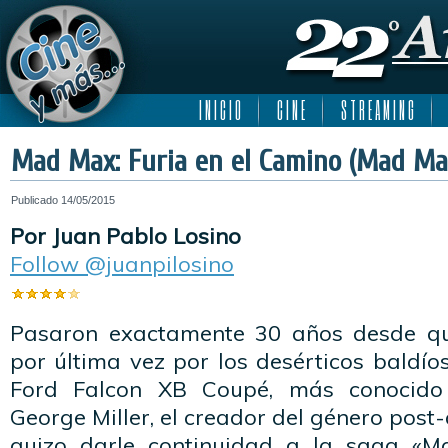
I N I C I O
C I N E
S T R E A M I N G
Mad Max: Furia en el Camino (Mad Ma
Publicado
14/05/2015
Por Juan Pablo Losino
Follow @juanpilosino
Pasaron exactamente 30 años desde qu
por última vez por los desérticos baldío
Ford Falcon XB Coupé, más conocido 
George Miller, el creador del género post
quizo darle continuidad a la saga «M