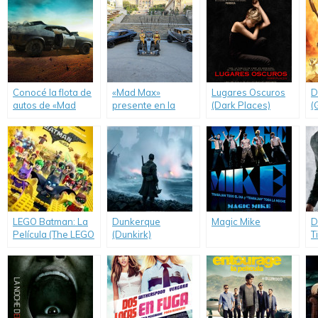
Conocé la flota de
«Mad Max»
Lugares Oscuros
D
autos de «Mad
presente en la
(Dark Places)
(
Max: Furia en el
Fórmula 1.
Camino».
LEGO Batman: La
Dunkerque
Magic Mike
D
Película (The LEGO
(Dunkirk)
T
Batman Movie)