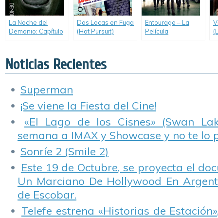
La Noche del
Dos Locas en Fuga
Entourage – La
V
Demonio: Capítulo
(Hot Pursuit)
Película
(
3 (Insidious
(Entourage)
Chapter 3)
Noticias Recientes
Superman
¡Se viene la Fiesta del Cine!
«El Lago de los Cisnes» (Swan Lake
semana a IMAX y Showcase y no te lo 
Sonríe 2 (Smile 2)
Este 19 de Octubre, se proyecta el do
Un Marciano De Hollywood En Argentin
de Escobar.
Telefe estrena «Historias de Estación»