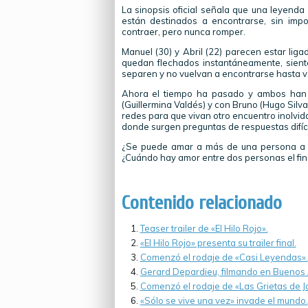
La sinopsis oficial señala que una leyenda 
están destinados a encontrarse, sin impor
contraer, pero nunca romper.
Manuel (30) y Abril (22) parecen estar lig
quedan flechados instantáneamente, sient
separen y no vuelvan a encontrarse hasta v
Ahora el tiempo ha pasado y ambos han f
(Guillermina Valdés) y con Bruno (Hugo Silva)
redes para que vivan otro encuentro inolvida
donde surgen preguntas de respuestas difíci
¿Se puede amar a más de una persona a l
¿Cuándo hay amor entre dos personas el fina
Contenido relacionado
Teaser trailer de «El Hilo Rojo».
«El Hilo Rojo» presenta su trailer final.
Comenzó el rodaje de «Casi Leyendas».
Gerard Depardieu, filmando en Buenos 
Comenzó el rodaje de «Las Grietas de J
«Sólo se vive una vez» invade el mundo.