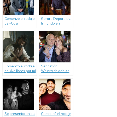
Comenzó el rodaje
Gerard Depardieu,
de «Casi
filmando en
Leyendas».
Buenos Aires.
Comenzó el rodaje
Sebastián
de «No llores por mí
Wainraich debuta
Inglaterra».
en cine junto a
Carla Peterson.
Se presentaron los
Comenzó el rodaje