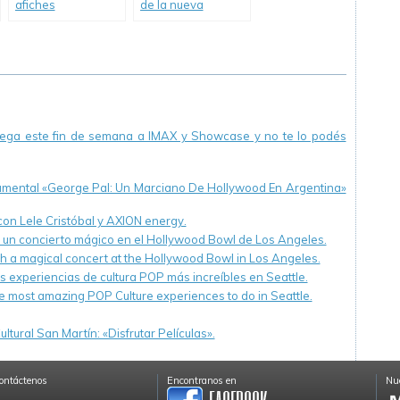
afiches
de la nueva
individuales de
película de Pablo
«Los Padecientes».
Trapero.
llega este fin de semana a IMAX y Showcase y no te lo podés
cumental «George Pal: Un Marciano De Hollywood En Argentina»
 con Lele Cristóbal y AXION energy.
n un concierto mágico en el Hollywood Bowl de Los Angeles.
th a magical concert at the Hollywood Bowl in Los Angeles.
s experiencias de cultura POP más increíbles en Seattle.
e most amazing POP Culture experiences to do in Seattle.
ltural San Martín: «Disfrutar Películas».
ontáctenos
Encontranos en
Nue