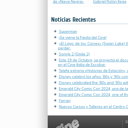
de «Nieve Negra».
Gabriel Rolón llega
al cine.
Noticias Recientes
Superman
¡Se viene la Fiesta del Cine!
«El Lago de los Cisnes» (Swan Lake) 
perder.
Sonríe 2 (Smile 2)
Este 19 de Octubre, se proyecta el do
en el Cine Italia de Escobar.
Telefe estrena «Historias de Estación»,
Disney celebró los años ’80s y ’90s co
Disney celebrated the ’80s and ’90s wi
Emerald City Comic Con 2024, una de la
Emerald City Comic Con 2024, one of th
Ferrari
Nuevos Cursos y Talleres en el Centro Cu
C