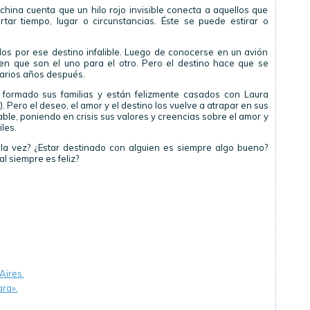
china cuenta que un hilo rojo invisible conecta a aquellos que
tar tiempo, lugar o circunstancias. Éste se puede estirar o
ados por ese destino infalible. Luego de conocerse en un avión
en que son el uno para el otro. Pero el destino hace que se
arios años después.
ormado sus familias y están felizmente casados con Laura
. Pero el deseo, el amor y el destino los vuelve a atrapar en sus
ble, poniendo en crisis sus valores y creencias sobre el amor y
les.
a vez? ¿Estar destinado con alguien es siempre algo bueno?
l siempre es feliz?
Aires.
ara».