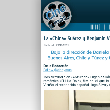
I N I C I O
C
La «China» Suárez y Benjamín Vi
Publicado
29/11/2015
Bajo la dirección de Daniela
Buenos Aires, Chile y Túnez y
De la Redacción
Follow @cineymas
Tras su trabajo en «Abzurdah», Eugenia Suár
romántico «El Hilo Rojo», film en el que 
Vicuña, el reconocido español Hugo Silva y 