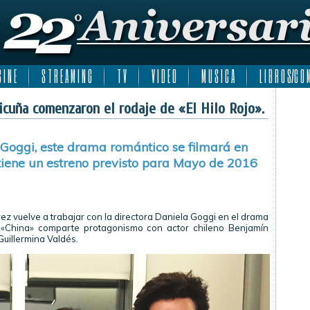
 I N E
S T R E A M I N G
T V
V I D E O
M U S I C A
L I B R O S/C O M
cuña comenzaron el rodaje de «El Hilo Rojo».
 Goggi, este drama romántico se filmará en
 tiene un estreno previsto para Mayo de 2016
ez vuelve a trabajar con la directora Daniela Goggi en el drama
la «China» comparte protagonismo con actor chileno Benjamín
Guillermina Valdés.