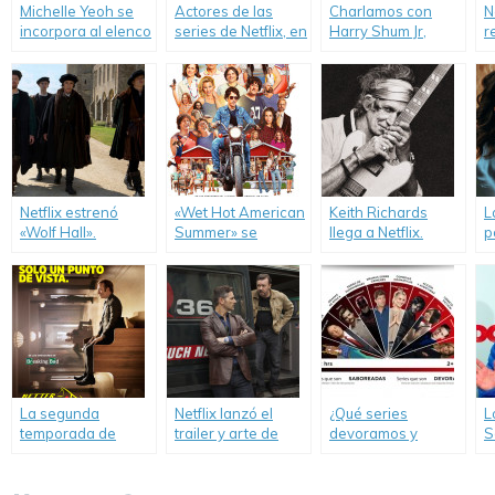
Michelle Yeoh se
Actores de las
Charlamos con
N
incorpora al elenco
series de Netflix, en
Harry Shum Jr,
r
de «Marco Polo».
Buenos Aires. ¡Y
protagonista de
p
estaremos con
“Crouching Tiger,
o
ellos!
Hidden Dragon:
Sword of Destiny”.
Netflix estrenó
«Wet Hot American
Keith Richards
L
«Wolf Hall».
Summer» se
llega a Netflix.
p
convierte en serie.
e
m
La segunda
Netflix lanzó el
¿Qué series
L
temporada de
trailer y arte de
devoramos y
S
«Better Call Saul»
tapa de «Special
cuáles
N
presenta poster.
Correspondents».
saboreamos?