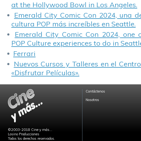
at the Hollywood Bowl in Los Angeles.
Emerald City Comic Con 2024, una de
cultura POP más increíbles en Seattle.
Emerald City Comic Con 2024, one 
POP Culture experiences to do in Seattl
Ferrari
Nuevos Cursos y Talleres en el Centro
«Disfrutar Películas».
Contáctenos
Nosotros
©2003-2018 Cine y más...
Losino Producciones
Todos los derechos reservados.