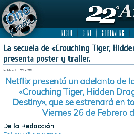
I N I C I O
C I N E
S T R E A M I N G
La secuela de «Crouching Tiger, Hidd
presenta poster y trailer.
Publicado
12/12/2015
Netflix presentó un adelanto de la
«Crouching Tiger, Hidden Dra
Destiny», que se estrenará en t
Viernes 26 de Febrero 
De la Redacción