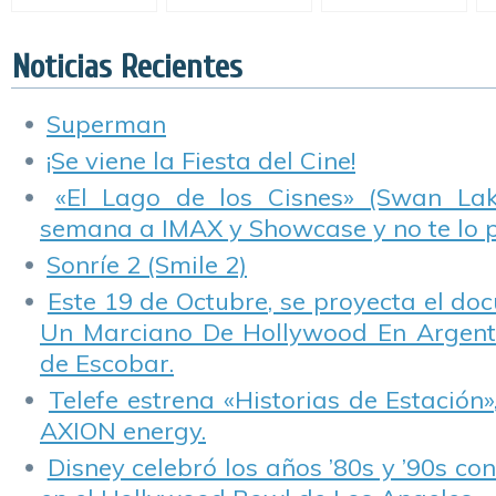
Regreso a Casa».
Panther».
presentó segundo
(
trailer.
H
Noticias Recientes
Superman
¡Se viene la Fiesta del Cine!
«El Lago de los Cisnes» (Swan Lake
semana a IMAX y Showcase y no te lo 
Sonríe 2 (Smile 2)
Este 19 de Octubre, se proyecta el do
Un Marciano De Hollywood En Argentin
de Escobar.
Telefe estrena «Historias de Estación»
AXION energy.
Disney celebró los años ’80s y ’90s co