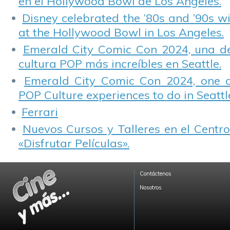
en el Hollywood Bowl de Los Angeles.
Disney celebrated the ’80s and ’90s w
at the Hollywood Bowl in Los Angeles.
Emerald City Comic Con 2024, una de
cultura POP más increíbles en Seattle.
Emerald City Comic Con 2024, one 
POP Culture experiences to do in Seattl
Ferrari
Nuevos Cursos y Talleres en el Centro
«Disfrutar Películas».
Contáctenos
Nosotros