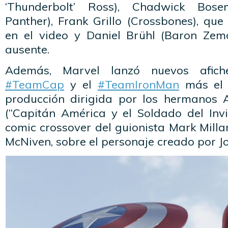
‘Thunderbolt’ Ross), Chadwick Bosem
Panther), Frank Grillo (Crossbones), qu
en el video y Daniel Brühl (Baron Zemo
ausente.
Además, Marvel lanzó nuevos afiche
#TeamCap
y el
#TeamIronMan
más el p
producción dirigida por los hermanos 
(“Capitán América y el Soldado del Invi
comic crossover del guionista Mark Millar
McNiven, sobre el personaje creado por Jo