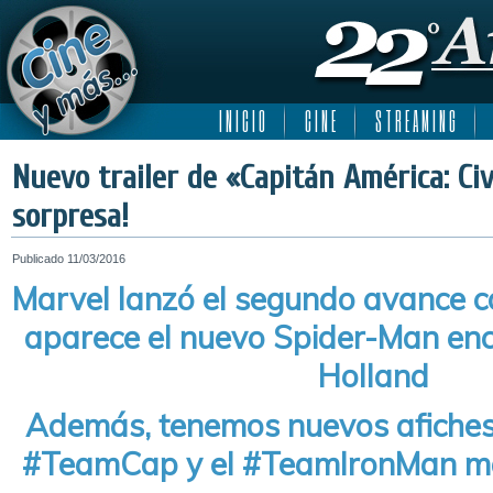
I N I C I O
C I N E
S T R E A M I N G
Nuevo trailer de «Capitán América: Ci
sorpresa!
Publicado
11/03/2016
Marvel lanzó el segundo avance c
aparece el nuevo Spider-Man en
Holland
Además, tenemos nuevos afiches 
#TeamCap y el #TeamIronMan más