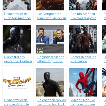
Primer trailer de
Los Vengadores
Capitán América:
P
«Capitán América:
también tuvieron su
Civil War (Captain
t
Civil War».
momento en el
America: Civil War)
«
Super Bowl.
Nuevo trailer y
Segundo trailer de
Primer avance de
D
poster de “Pantera
«Thor: Ragnarok».
«El Hombre
t
Negra”.
Hormiga y La
A
Avispa».
S
I
Primer trailer de
Se encendieron las
«Spider-Man: De
S
«Spider-Man: De
cámaras de «Black
Regreso a Casa»
R