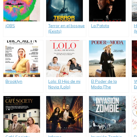
jOBS
Terror en el bosque
La Patota
H
(Exists)
(
Brooklyn
Lolo: El Hijo de mi
El Poder de la
W
Novia (Lolo)
Moda (The
E
Dressmaker)
M