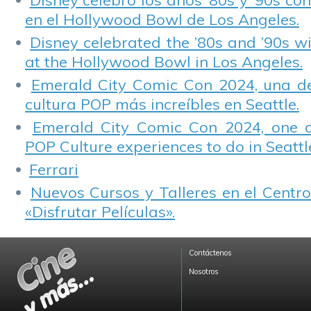
Disney celebró los años ’80s y ’90s co
en el Hollywood Bowl de Los Angeles.
Disney celebrated the ’80s and ’90s w
at the Hollywood Bowl in Los Angeles.
Emerald City Comic Con 2024, una de
cultura POP más increíbles en Seattle.
Emerald City Comic Con 2024, one 
POP Culture experiences to do in Seattl
Ferrari
Nuevos Cursos y Talleres en el Centro
«Disfrutar Películas».
Contáctenos
Nosotros