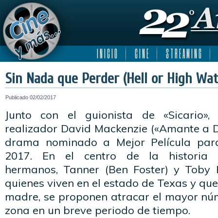
I N I C I O
C I N E
S T R E A M I N G
Sin Nada que Perder (Hell or High Wat
Publicado
02/02/2017
Junto con el guionista de «Sicario», 
realizador David Mackenzie («Amante a Do
drama nominado a Mejor Película par
2017. En el centro de la historia
hermanos, Tanner (Ben Foster) y Toby 
quienes viven en el estado de Texas y que
madre, se proponen atracar el mayor nú
zona en un breve periodo de tiempo.