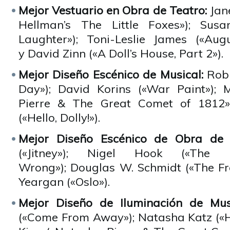
Mejor Vestuario en Obra de Teatro:
Jan
Hellman’s The Little Foxes»); Susan
Laughter»); Toni-Leslie James («Augu
y David Zinn («A Doll’s House, Part 2»).
Mejor Diseño Escénico de Musical:
Rob
Day»); David Korins («War Paint»); 
Pierre & The Great Comet of 1812»
(«Hello, Dolly!»).
Mejor Diseño Escénico de Obra de
(«Jitney»); Nigel Hook («Th
Wrong»); Douglas W. Schmidt («The Fr
Yeargan («Oslo»).
Mejor Diseño de Iluminación de Mus
(«Come From Away»); Natasha Katz («Hel