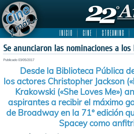
I N I C I O
C I N E
S T R E A M I N G
Se anunciaron las nominaciones a los
Publicado
03/05/2017
Desde la Biblioteca Pública d
los actores Christopher Jackson (
Krakowski («She Loves Me») an
aspirantes a recibir el máximo g
de Broadway en la 71º edición qu
Spacey como anfitr