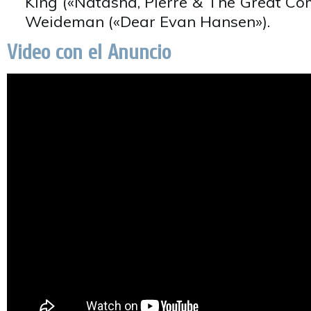
King («Natasha, Pierre & The Great Co
Weideman («Dear Evan Hansen»).
Video con el Anuncio