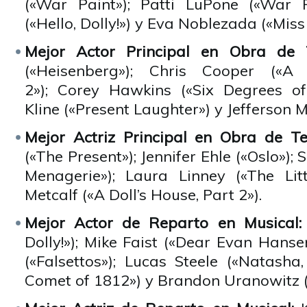
(«War Paint»); Patti LuPone («War P
(«Hello, Dolly!») y Eva Noblezada («Miss
Mejor Actor Principal en Obra de 
(«Heisenberg»); Chris Cooper («A 
2»); Corey Hawkins («Six Degrees of
Kline («Present Laughter») y Jefferson M
Mejor Actriz Principal en Obra de T
(«The Present»); Jennifer Ehle («Oslo»); 
Menagerie»); Laura Linney («The Lit
Metcalf («A Doll’s House, Part 2»).
Mejor Actor de Reparto en Musical
Dolly!»); Mike Faist («Dear Evan Hans
(«Falsettos»); Lucas Steele («Natasha
Comet of 1812») y Brandon Uranowitz («