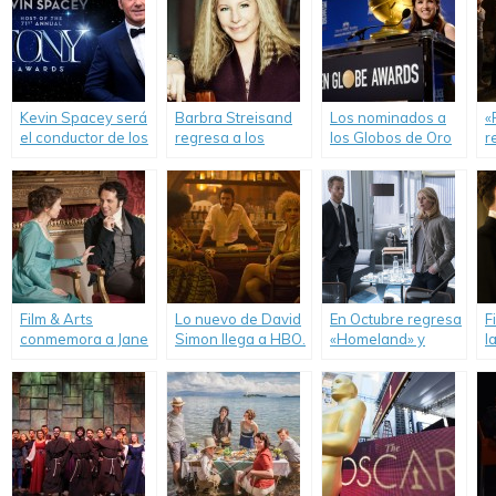
Kevin Spacey será
Barbra Streisand
Los nominados a
«
el conductor de los
regresa a los
los Globos de Oro
r
Premios Tony
Premios Tony luego
2017.
p
2017.
de 46 años.
Film & Arts
Lo nuevo de David
En Octubre regresa
F
conmemora a Jane
Simon llega a HBO.
«Homeland» y
l
Austen.
éstos son los
«
avances de la
quinta temporada.