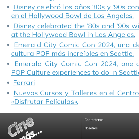
Disney celebró los años ’80s y ’90s co
en el Hollywood Bowl de Los Angeles.
Disney celebrated the ’80s and ’90s w
at the Hollywood Bowl in Los Angeles.
Emerald City Comic Con 2024, una de
cultura POP más increíbles en Seattle.
Emerald City Comic Con 2024, one 
POP Culture experiences to do in Seattl
Ferrari
Nuevos Cursos y Talleres en el Centro
«Disfrutar Películas».
Contáctenos
Nosotros