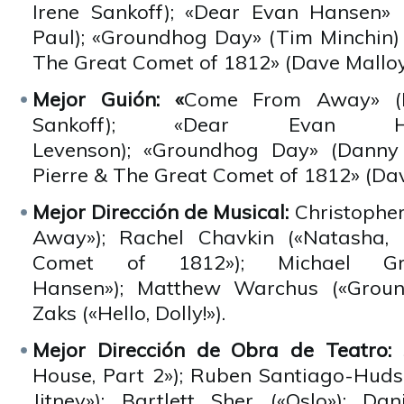
Irene Sankoff); «Dear Evan Hansen» 
Paul); «Groundhog Day» (Tim Minchin) 
The Great Comet of 1812» (Dave Malloy
Mejor Guión: «
Come From Away» (D
Sankoff); «Dear Evan Ha
Levenson); «Groundhog Day» (Danny
Pierre & The Great Comet of 1812» (Dav
Mejor Dirección de Musical:
Christophe
Away»); Rachel Chavkin («Natasha,
Comet of 1812»); Michael Gr
Hansen»); Matthew Warchus («Groun
Zaks («Hello, Dolly!»).
Mejor Dirección de Obra de Teatro:
House, Part 2»); Ruben Santiago-Huds
Jitney»); Bartlett Sher («Oslo»); Dani