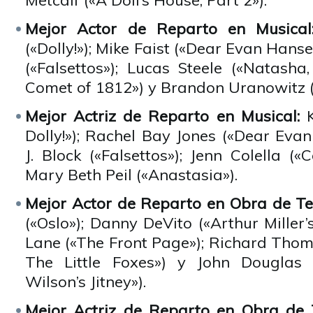
Metcalf («A Doll’s House, Part 2»).
Mejor Actor de Reparto en Musica
(«Dolly!»); Mike Faist («Dear Evan Hans
(«Falsettos»); Lucas Steele («Natasha
Comet of 1812») y Brandon Uranowitz («
Mejor Actriz de Reparto en Musical:
Dolly!»); Rachel Bay Jones («Dear Eva
J. Block («Falsettos»); Jenn Colella 
Mary Beth Peil («Anastasia»).
Mejor Actor de Reparto en Obra de Te
(«Oslo»); Danny DeVito («Arthur Miller’
Lane («The Front Page»); Richard Thoma
The Little Foxes») y John Douglas
Wilson’s Jitney»).
Mejor Actriz de Reparto en Obra de 