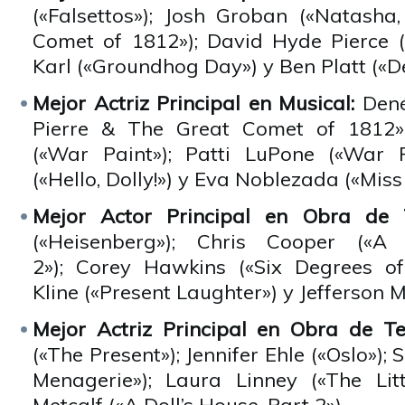
(«Falsettos»); Josh Groban («Natasha
Comet of 1812»); David Hyde Pierce («
Karl («Groundhog Day») y Ben Platt («
Mejor Actriz Principal en Musical:
Dené
Pierre & The Great Comet of 1812»);
(«War Paint»); Patti LuPone («War P
(«Hello, Dolly!») y Eva Noblezada («Miss
Mejor Actor Principal en Obra de T
(«Heisenberg»); Chris Cooper («A 
2»); Corey Hawkins («Six Degrees of
Kline («Present Laughter») y Jefferson M
Mejor Actriz Principal en Obra de Te
(«The Present»); Jennifer Ehle («Oslo»); 
Menagerie»); Laura Linney («The Lit