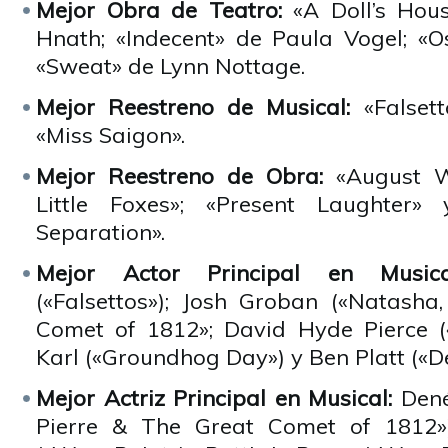
Mejor Obra de Teatro:
«A Doll’s Hous
Hnath; «Indecent» de Paula Vogel; «Os
«Sweat» de Lynn Nottage.
Mejor Reestreno de Musical:
«Falsetto
«Miss Saigon».
Mejor Reestreno de Obra:
«August Wi
Little Foxes»; «Present Laughter»
Separation».
Mejor Actor Principal en Musi
(«Falsettos»); Josh Groban («Natasha
Comet of 1812»; David Hyde Pierce («H
Karl («Groundhog Day») y Ben Platt («
Mejor Actriz Principal en Musical:
Dené
Pierre & The Great Comet of 1812»);