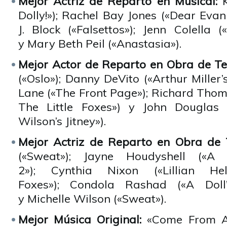
Mejor Actriz de Reparto en Musical:
Dolly!»); Rachel Bay Jones («Dear Eva
J. Block («Falsettos»); Jenn Colell
y Mary Beth Peil («Anastasia»).
Mejor Actor de Reparto en Obra de Te
(«Oslo»); Danny DeVito («Arthur Miller’
Lane («The Front Page»); Richard Thoma
The Little Foxes») y John Douglas
Wilson’s Jitney»).
Mejor Actriz de Reparto en Obra de 
(«Sweat»); Jayne Houdyshell («A 
2»); Cynthia Nixon («Lillian He
Foxes»); Condola Rashad («A Doll
y Michelle Wilson («Sweat»).
Mejor Música Original:
«Come From A