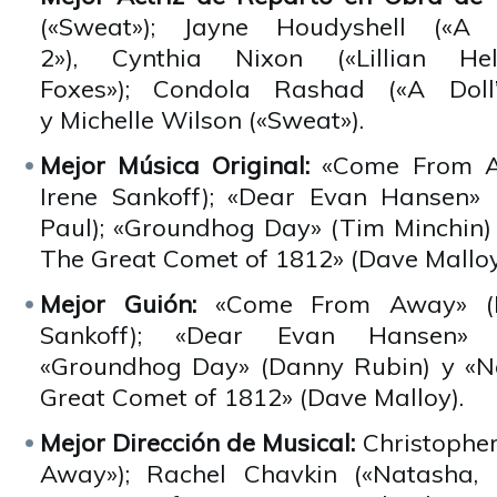
(«Sweat»); Jayne Houdyshell («A 
2»), Cynthia Nixon («Lillian He
Foxes»); Condola Rashad («A Doll
y Michelle Wilson («Sweat»).
Mejor Música Original:
«Come From A
Irene Sankoff); «Dear Evan Hansen» 
Paul); «Groundhog Day» (Tim Minchin) 
The Great Comet of 1812» (Dave Malloy
Mejor Guión:
«Come From Away» (D
Sankoff); «Dear Evan Hansen» (
«Groundhog Day» (Danny Rubin) y «Na
Great Comet of 1812» (Dave Malloy).
Mejor Dirección de Musical:
Christophe
Away»); Rachel Chavkin («Natasha,