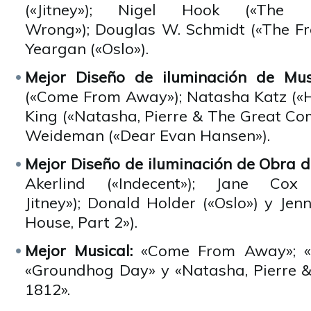
(«Jitney»); Nigel Hook («Th
Wrong»); Douglas W. Schmidt («The Fr
Yeargan («Oslo»).
Mejor Diseño de iluminación de Mus
(«Come From Away»); Natasha Katz («Hel
King («Natasha, Pierre & The Great Co
Weideman («Dear Evan Hansen»).
Mejor Diseño de iluminación de Obra d
Akerlind («Indecent»); Jane Cox
Jitney»); Donald Holder («Oslo») y Jenn
House, Part 2»).
Mejor Musical:
«Come From Away»; «
«Groundhog Day» y «Natasha, Pierre 
1812».