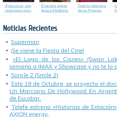
«Franciscus, una
El verano griego
Toda la cobertura
«
razón para vivir»,
llega a Film&Arts
de los Premios
S
un espectáculo
con “The Durrells”.
Oscar.
F
digno de
Broadway.
Noticias Recientes
Superman
¡Se viene la Fiesta del Cine!
«El Lago de los Cisnes» (Swan Lake
semana a IMAX y Showcase y no te lo 
Sonríe 2 (Smile 2)
Este 19 de Octubre, se proyecta el do
Un Marciano De Hollywood En Argentin
de Escobar.
Telefe estrena «Historias de Estación»
AXION energy.