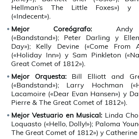
Hellman’s The Little Foxes») y
(«Indecent»).
Mejor Coreógrafo:
Andy Bl
(«Bandstand»); Peter Darling y Ell
Day»); Kelly Devine («Come From A
(«Holiday Inn») y Sam Pinkleton («N
Great Comet of 1812»).
Mejor Orquesta:
Bill Elliott and 
(«Bandstand»); Larry Hochman («He
Lacamoire («Dear Evan Hansen») y Da
Pierre & The Great Comet of 1812»).
Mejor Vestuario en Musical:
Linda Cho
Loquasto («Hello, Dolly!»); Paloma Youn
The Great Comet of 1812») y Catherine 