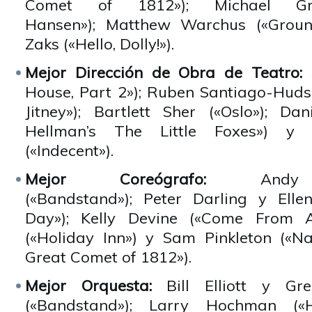
Comet of 1812»); Michael Gr
Hansen»); Matthew Warchus («Groun
Zaks («Hello, Dolly!»).
Mejor Dirección de Obra de Teatro:
House, Part 2»); Ruben Santiago-Huds
Jitney»); Bartlett Sher («Oslo»); Dani
Hellman’s The Little Foxes») y
(«Indecent»).
Mejor Coreógrafo:
Andy Bl
(«Bandstand»); Peter Darling y Ell
Day»); Kelly Devine («Come From A
(«Holiday Inn») y Sam Pinkleton («N
Great Comet of 1812»).
Mejor Orquesta:
Bill Elliott y Gr
(«Bandstand»); Larry Hochman («He