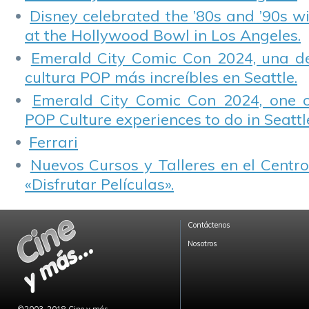
Disney celebrated the ’80s and ’90s w
at the Hollywood Bowl in Los Angeles.
Emerald City Comic Con 2024, una de
cultura POP más increíbles en Seattle.
Emerald City Comic Con 2024, one 
POP Culture experiences to do in Seattl
Ferrari
Nuevos Cursos y Talleres en el Centro
«Disfrutar Películas».
Contáctenos
Nosotros