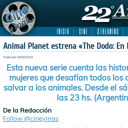
I N I C I O
C I N E
S T R E A M I N G
Animal Planet estrena «The Dodo: En 
Publicado
09/06/2018
Esta nueva serie cuenta las hist
mujeres que desafían todos los 
salvar a los animales. Desde el s
las 23 hs. (Argentin
De la Redacción
Follow @cineymas