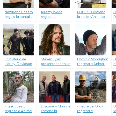
Nazareno Casero
Jeremy Wade
HBO Plus estrena
B
llega a la pantalla
regresa a
la serie «Animals».
D
de Discovery
Discovery Channel.
a
Channel.
p
a
La historia de
Steven Tyler,
Dominic Monaghan
D
Harley-Davidson
presentador en un
regresa a Animal
h
en una miniserie.
capítulo de «Hello
Planet.
p
World!».
d
Frank Cuesta
Discovery Channel
«Fiebre del Oro»
D
regresa a Animal
estrena la
regresa a
l
Planet.
temporada 24 de
Discovery Channel.
t