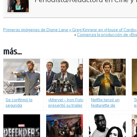
Primeras imágenes de Diane Lane y Greg Kinnear en «House of Cards»
«
Comienza la producción de «Bia»
más...
Se confirmó la
«Marvel – Iron Fist»
Netflix lanzó un
T
segunda
presentó su trailer
featurette de
e
temporada de «Iron
oficial.
«Marvel’s Iron Fist».
Fi
Fist».