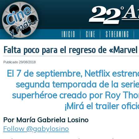
I N I C I O
C I N E
S T R E A M I N G
Falta poco para el regreso de «Marvel 
Publicado
29/08/2018
El 7 de septiembre, Netflix estre
segunda temporada de la serie
superhéroe creado por Roy Tho
¡Mirá el trailer ofici
Por María Gabriela Losino
Follow @gabylosino