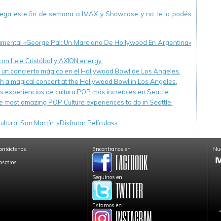
llega este fin de semana a IMAX y Showcase y no te lo podés
cumental «George Pal: Un Marciano De Hollywood En Argentina»
 con Lele Cristóbal y AXION energy.
n un concierto mágico en el Hollywood Bowl de Los Angeles.
th a magical concert at the Hollywood Bowl in Los Angeles.
s experiencias de cultura POP más increíbles en Seattle.
e most amazing POP Culture experiences to do in Seattle.
ltural San Martín: «Disfrutar Películas».
ontáctenos
Encontranos en
Nue
osotros
Seguinos en
Estamos en