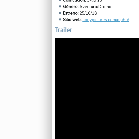
Calificación:
SAM 13
Género:
Aventura/Drama
Estreno:
25/10/18
Sitio web:
sonypictures.com/alpha/
Trailer