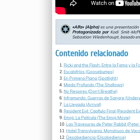
«Alfa» (Alpha)
es una presentación 
Protagonizada por
Kodi Smit-McP
Sebastian Wiedenhaupt, basado en 
Contenido relacionado
Ricki and the Flash: Entre la Fama y la F
Escalofríos (Goosebumps)
En Primera Plana (Spotlight)
Miedo Profundo (The Shallows)
No Respires (Don’t Breathe)
Inframundo: Guerras de Sangre (Underw
La Llegada (Arrival)
Resident Evil: Capítulo Final (Resident Ev
Emoji: La Película (The Emoji Movie)
Las Travesuras de Peter Rabbit (Peter
Hotel Transylvania: Monstruos de Vaca
Desobediencia (Disobedience)