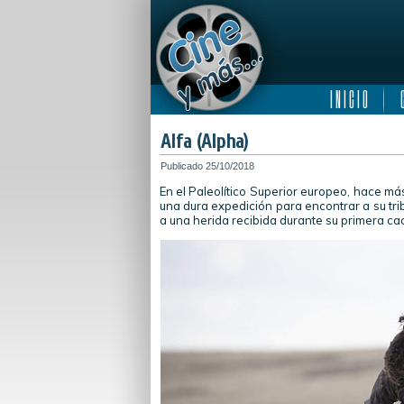
I N I C I O
C
Alfa (Alpha)
Publicado
25/10/2018
En el Paleolítico Superior europeo, hace m
una dura expedición para encontrar a su tri
a una herida recibida durante su primera cac