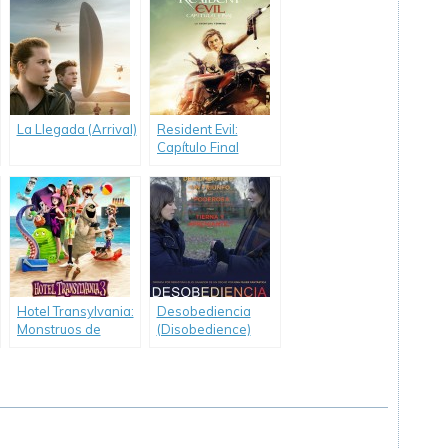
La Llegada (Arrival)
Resident Evil:
Capítulo Final
(Resident Evil: The
Final Chapter)
Hotel Transylvania:
Desobediencia
Monstruos de
(Disobedience)
Vacaciones (Hotel
Transylvania 3:
Summer Vacation)