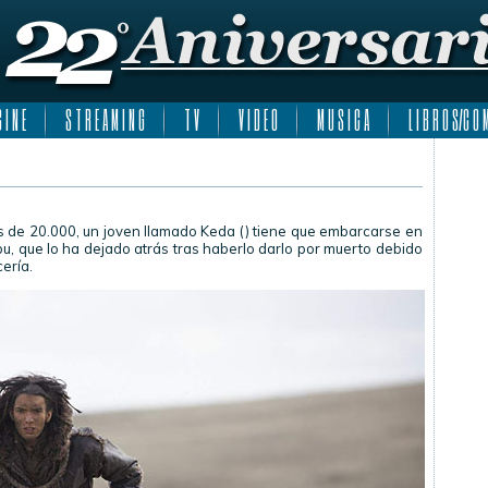
 I N E
S T R E A M I N G
T V
V I D E O
M U S I C A
L I B R O S/C O M
ás de 20.000, un joven llamado Keda () tiene que embarcarse en
bu, que lo ha dejado atrás tras haberlo darlo por muerto debido
ería.