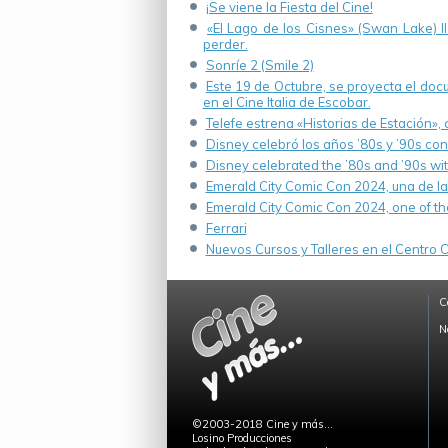
¡Se viene la Fiesta del Cine!
«El Lago de los Cisnes» (Swan Lake) 
perder.
Sonríe 2 (Smile 2)
Este 19 de Octubre, se proyecta el do
en el Cine Italia de Escobar.
Telefe estrena «Historias de Estación»,
Disney celebró los años ’80s y ’90s co
Disney celebrated the ’80s and ’90s wi
Emerald City Comic Con 2024, una de la
Emerald City Comic Con 2024, one of th
Ferrari
Nuevos Cursos y Talleres en el Centro Cu
C
N
©2003-2018 Cine y más...
Losino Producciones