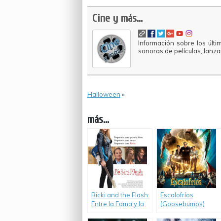
Cine y más...
Información sobre los últi
sonoras de películas, lanz
Halloween
»
más...
Ricki and the Flash:
Escalofríos
Entre la Fama y la
(Goosebumps)
Famlia (Ricki and