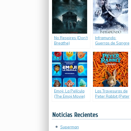
the Flash)
No Respires (Don’t
Inframundo:
Breathe)
Guerras de Sangre
(Underworld: Blood
Wars)
Emoji: La Película
Las Travesuras de
(The Emoji Movie)
Peter Rabbit (Peter
Rabbit)
Noticias Recientes
Superman