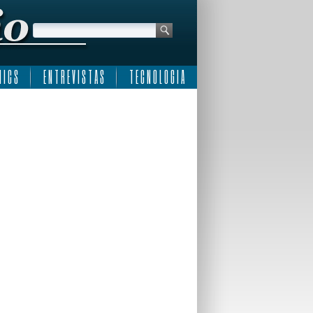
 I C S
E N T R E V I S T A S
T E C N O L O G I A