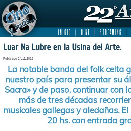
I N I C I O
C I N E
S T R E A M I N G
Luar Na Lubre en la Usina del Arte.
Publicado
24/11/2018
La notable banda del folk celta 
nuestro país para presentar su á
Sacra» y de paso, continuar con lo
más de tres décadas recorrien
musicales gallegas y aledañas. El
20 hs. con entrada gra