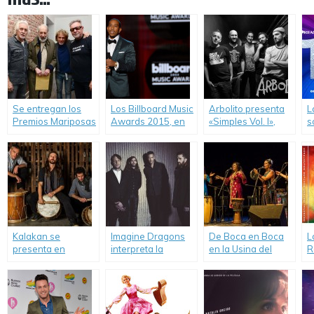
Se entregan los
Los Billboard Music
Arbolito presenta
L
Premios Mariposas
Awards 2015, en
«Simples Vol. I»,
s
de Madera.
vivo por TNT.
adelantos de su
y
nuevo trabajo
e
discográfico.
Kalakan se
Imagine Dragons
De Boca en Boca
L
presenta en
interpreta la
en la Usina del
R
Argentina y
canción principal
Arte y una Gira
d
Uruguay.
de «Pasajeros».
Nacional.