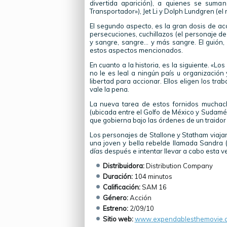
divertida aparición), a quienes se suma
Transportador»), Jet Li y Dolph Lundgren (el
El segundo aspecto, es la gran dosis de ac
persecuciones, cuchillazos (el personaje d
y sangre, sangre… y más sangre. El guión, e
estos aspectos mencionados.
En cuanto a la historia, es la siguiente. «L
no le es leal a ningún país u organización y
libertad para accionar. Ellos eligen los tra
vale la pena.
La nueva tarea de estos fornidos muchacho
(ubicada entre el Golfo de México y Sudamér
que gobierna bajo las órdenes de un traidor 
Los personajes de Stallone y Statham viajan 
una joven y bella rebelde llamada Sandra (
días después e intentar llevar a cabo esta v
Distribuidora:
Distribution Company
Duración:
104 minutos
Calificación:
SAM 16
Género:
Acción
Estreno:
2/09/10
Sitio web:
www.expendablesthemovie.