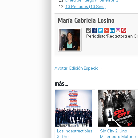
Línea de Fuego (Homefront)
13 Pecados (13 Sins)
María Gabriela Losino
Periodista/Redactora en Cin
Avatar: Edición Especial
»
más...
Los Indestructibles
Sin City 2: Una
3 (The
Mujer para Matar o