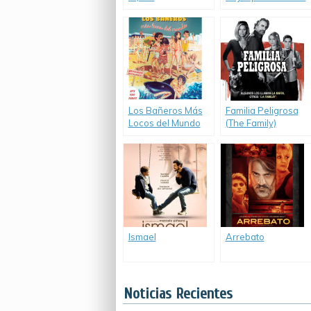
Expendables 3)
Morir (Frank Miller’s
Sin City: A Dame to
Kill For)
Los Bañeros Más
Familia Peligrosa
Locos del Mundo
(The Family)
Ismael
Arrebato
Noticias Recientes