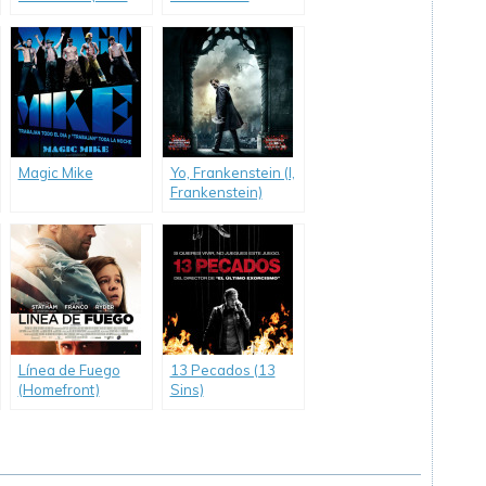
Tiki)
(Identity Thief)
Magic Mike
Yo, Frankenstein (I,
Frankenstein)
Línea de Fuego
13 Pecados (13
(Homefront)
Sins)