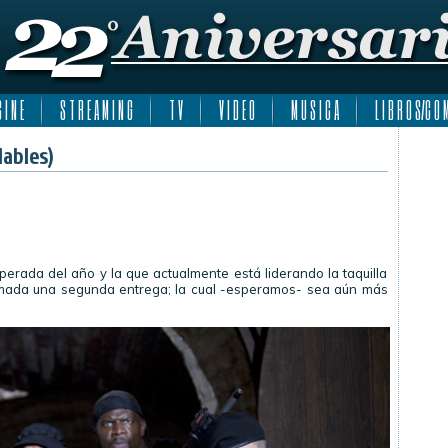
 I N E
S T R E A M I N G
T V
V I D E O
M U S I C A
L I B R O S/C O M
dables)
perada del año y la que actualmente está liderando la taquilla
irmada una segunda entrega; la cual -esperamos- sea aún más