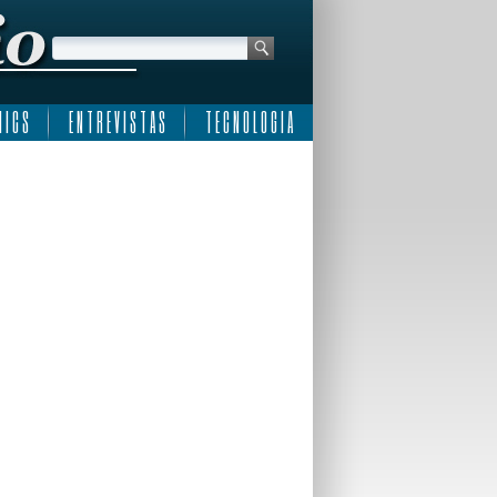
 I C S
E N T R E V I S T A S
T E C N O L O G I A