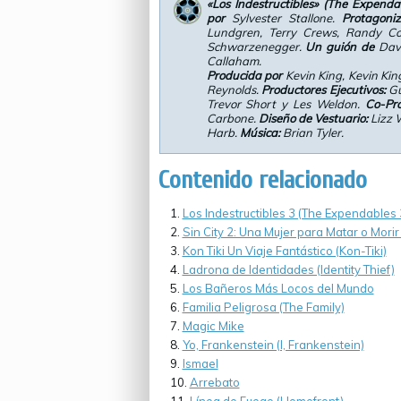
«Los Indestructibles» (The Expenda
por
Sylvester Stallone.
Protagoni
Lundgren, Terry Crews, Randy Cou
Schwarzenegger.
Un guión de
Dave
Callaham.
Producida por
Kevin King, Kevin Kin
Reynolds.
Productores Ejecutivos:
Gu
Trevor Short y Les Weldon.
Co-Pro
Carbone.
Diseño de Vestuario:
Lizz 
Harb.
Música:
Brian Tyler.
Contenido relacionado
Los Indestructibles 3 (The Expendables 
Sin City 2: Una Mujer para Matar o Morir (
Kon Tiki Un Viaje Fantástico (Kon-Tiki)
Ladrona de Identidades (Identity Thief)
Los Bañeros Más Locos del Mundo
Familia Peligrosa (The Family)
Magic Mike
Yo, Frankenstein (I, Frankenstein)
Ismael
Arrebato