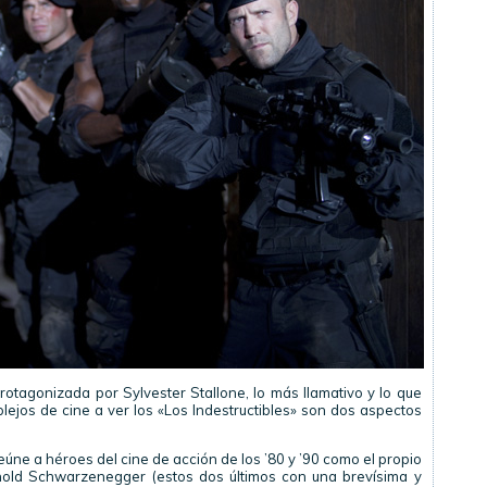
protagonizada por Sylvester Stallone, lo más llamativo y lo que
lejos de cine a ver los «Los Indestructibles» son dos aspectos
 reúne a héroes del cine de acción de los ’80 y ’90 como el propio
rnold Schwarzenegger (estos dos últimos con una brevísima y