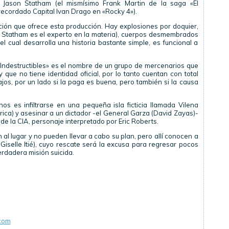
n Jason Statham (el mismísimo Frank Martin de la saga «El
 recordado Capital Ivan Drago en «Rocky 4»).
ción que ofrece esta producción. Hay explosiones por doquier,
e Statham es el experto en la materia), cuerpos desmembrados
l cual desarrolla una historia bastante simple, es funcional a
os Indestructibles» es el nombre de un grupo de mercenarios que
 que no tiene identidad oficial, por lo tanto cuentan con total
bajos, por un lado si la paga es buena, pero también si la causa
s es infiltrarse en una pequeña isla ficticia llamada Vilena
ica) y asesinar a un dictador -el General Garza (David Zayas)-
de la CIA, personaje interpretado por Eric Roberts.
al lugar y no pueden llevar a cabo su plan, pero allí conocen a
Giselle Itié), cuyo rescate será la excusa para regresar pocos
erdadera misión suicida.
com