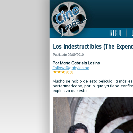
I N I C I O
C
Los Indestructibles (The Expen
Publicado
02/09/2010
Por María Gabriela Losino
Follow @gabylosino
Mucho se habló de esta película, la más es
norteamericana, por lo que ya tiene conf
explosiva que ésta.