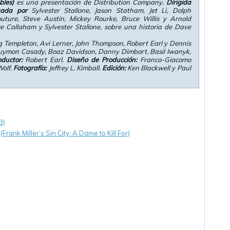
bles)
es una presentación de Distribution Company.
Dirigida
zada por
Sylvester Stallone, Jason Statham, Jet Li, Dolph
ture, Steve Austin, Mickey Rourke, Bruce Willis y Arnold
 Callaham y Sylvester Stallone, sobre una historia de Dave
g Templeton, Avi Lerner, John Thompson, Robert Earl y Dennis
ymon Casady, Boaz Davidson, Danny Dimbort, Basil Iwanyk,
ductor:
Robert Earl.
Diseño de Producción:
Franco-Giacomo
Wolf.
Fotografía:
Jeffrey L. Kimball.
Edición:
Ken Blackwell y Paul
3)
Frank Miller’s Sin City: A Dame to Kill For)