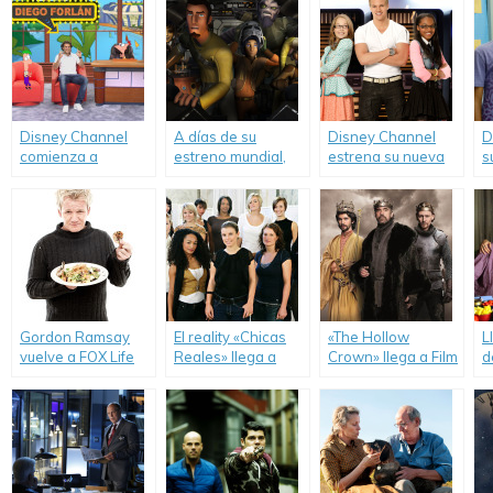
Disney Channel
A días de su
Disney Channel
D
comienza a
estreno mundial,
estrena su nueva
s
palpitar el mundial
Disney XD ordena
película original
«
con Phineas y
una segunda
«Cómo Crear el
Ferb.
temporada de la
Chico Ideal».
serie animada
«Star Wars
Rebels».
Gordon Ramsay
El reality «Chicas
«The Hollow
L
vuelve a FOX Life
Reales» llega a
Crown» llega a Film
d
con una nueva
Cosmopolitan TV.
& Arts.
s
temporada de
q
«Kitchen
a
Nightmares».
c