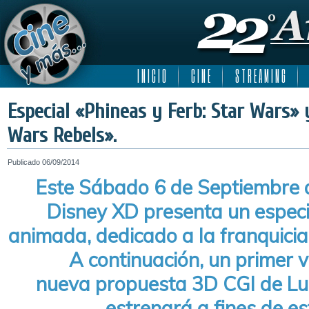
I N I C I O
C I N E
S T R E A M I N G
Especial «Phineas y Ferb: Star Wars» 
Wars Rebels».
Publicado
06/09/2014
Este Sábado 6 de Septiembre a
Disney XD presenta un especia
animada, dedicado a la franquicia
A continuación, un primer v
nueva propuesta 3D CGI de Lu
estrenará a fines de e