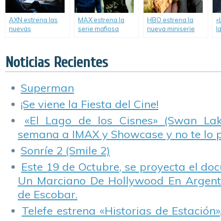
AXN estrena las
MAX estrena la
HBO estrena la
«
nuevas
serie mafiosa
nueva miniserie
l
temporadas de
«Gomorra».
«Olive Kitteridge».
l
«CSI» y
F
«Resurrection».
Noticias Recientes
Superman
¡Se viene la Fiesta del Cine!
«El Lago de los Cisnes» (Swan Lake
semana a IMAX y Showcase y no te lo 
Sonríe 2 (Smile 2)
Este 19 de Octubre, se proyecta el do
Un Marciano De Hollywood En Argentin
de Escobar.
Telefe estrena «Historias de Estación»