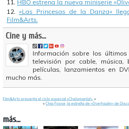
HBO estrena la nueva miniserie «Olive
«Las Princesas de la Danza» lleg
Film&Arts.
Cine y más...
Información sobre los últimos
televisión por cable, música
películas, lanzamientos en DV
mucho más.
Film&Arts presenta el ciclo especial «Chelomanía!».
»
«
Chip Foose, la estrella de «Overhaulin» de Di
más...