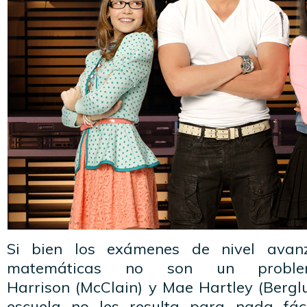
Si bien los exámenes de nivel avan
matemáticas no son un probl
Harrison (McClain) y Mae Hartley (Berglu
escuela no les resulta para nada fáci