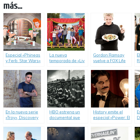
más...
Especial «Phineas
La nueva
Gordon Ramsay
E
y Ferb: Star Wars»
temporada de «Liv
vuelve a FOX Life
R
y adelanto de «Star
y Maddie» llega a
con una nueva
C
Wars Rebels».
Disney Channel.
temporada de
«Kitchen
Nightmares».
En la nueva serie
HBO estrena un
History emite el
E
«Troy», Discovery
documental que
especial «Power: El
D
presenta a un
muestra las vidas
Poder de la
t
hombre común con
de los bomberos
Energía».
e
poderes
de Nueva York.
W