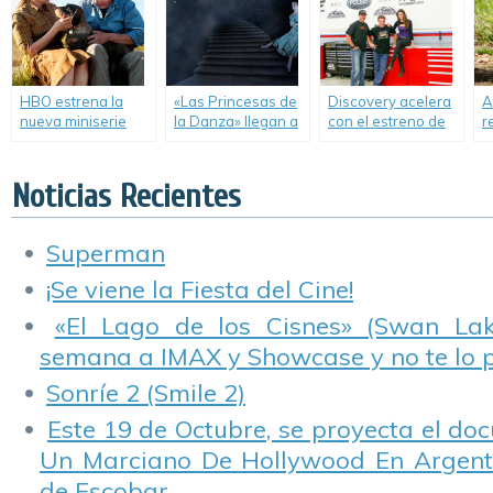
extraordinarios.
c
r
C
c
HBO estrena la
«Las Princesas de
Discovery acelera
A
nueva miniserie
la Danza» llegan a
con el estreno de
r
«Olive Kitteridge».
la pantalla de
la octava
o
Film&Arts.
temporada de
M
«Overhaulin'».
Noticias Recientes
Superman
¡Se viene la Fiesta del Cine!
«El Lago de los Cisnes» (Swan Lake
semana a IMAX y Showcase y no te lo 
Sonríe 2 (Smile 2)
Este 19 de Octubre, se proyecta el do
Un Marciano De Hollywood En Argentin
de Escobar.