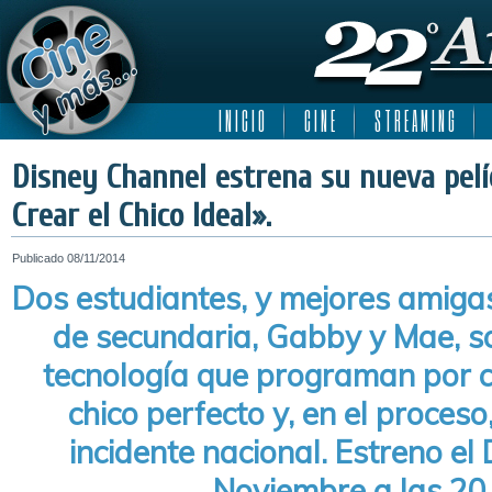
I N I C I O
C I N E
S T R E A M I N G
Disney Channel estrena su nueva pelí
Crear el Chico Ideal».
Publicado
08/11/2014
Dos estudiantes, y mejores amig
de secundaria, Gabby y Mae, so
tecnología que programan por 
chico perfecto y, en el proces
incidente nacional. Estreno e
Noviembre a las 20 