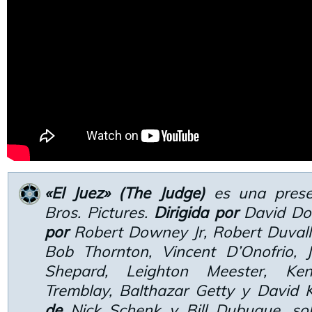
«El Juez» (The Judge)
es una prese
Bros. Pictures.
Dirigida por
David Do
por
Robert Downey Jr, Robert Duvall,
Bob Thornton, Vincent D’Onofrio, 
Shepard, Leighton Meester, K
Tremblay, Balthazar Getty y David 
de
Nick Schenk y Bill Dubuque, sob