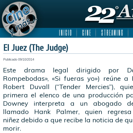
I N I C I O
C I N E
S T R E A M I N G
El Juez (The Judge)
Publicado
09/10/2014
Este drama legal dirigido por D
Rompebodas», «Si fueras yo») reúne a 
Robert Duvall (“Tender Mercies”), qu
primera el elenco de una producción pa
Downey interpreta a un abogado de
llamado Hank Palmer, quien regres
niñez debido a que recibe la noticia de 
morir.