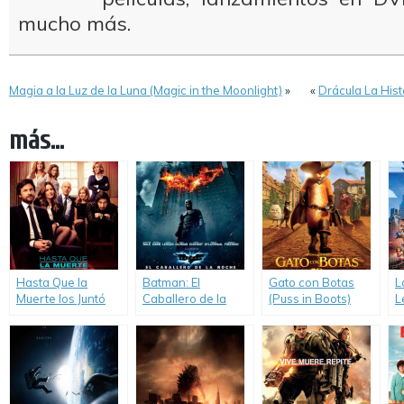
mucho más.
Magia a la Luz de la Luna (Magic in the Moonlight)
»
«
Drácula La Hist
más...
Hasta Que la
Batman: El
Gato con Botas
L
Muerte los Juntó
Caballero de la
(Puss in Boots)
L
(This Is Where I
Noche (The Dark
M
Leave You)
Knight)