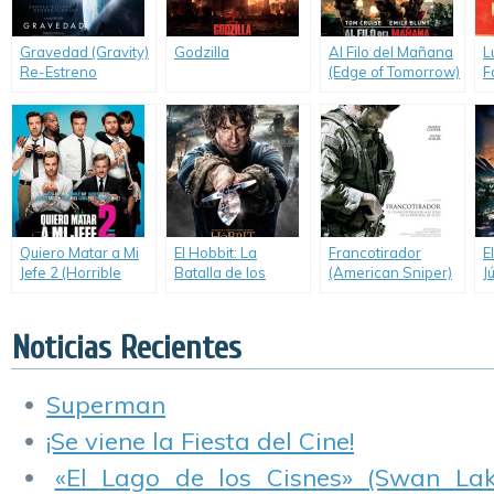
Gravedad (Gravity)
Godzilla
Al Filo del Mañana
L
Re-Estreno
(Edge of Tomorrow)
F
Quiero Matar a Mi
El Hobbit: La
Francotirador
E
Jefe 2 (Horrible
Batalla de los
(American Sniper)
J
Bosses 2)
Cinco Ejércitos (The
A
Hobbit: The Battle
of the Five Armies)
Noticias Recientes
Superman
¡Se viene la Fiesta del Cine!
«El Lago de los Cisnes» (Swan Lake