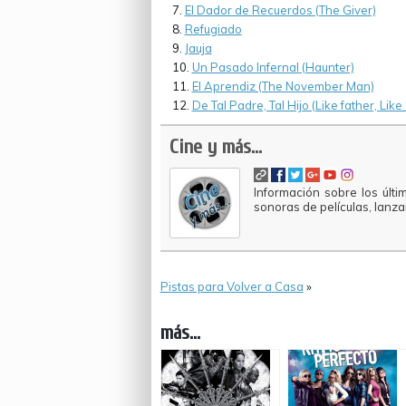
El Dador de Recuerdos (The Giver)
Refugiado
Jauja
Un Pasado Infernal (Haunter)
El Aprendiz (The November Man)
De Tal Padre, Tal Hijo (Like father, Lik
Cine y más...
Información sobre los últi
sonoras de películas, lanz
Pistas para Volver a Casa
»
más...