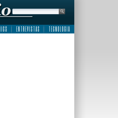
 I C S
E N T R E V I S T A S
T E C N O L O G I A