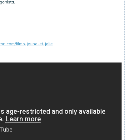
gonista.
n.com/filmo-jeune-et-jolie