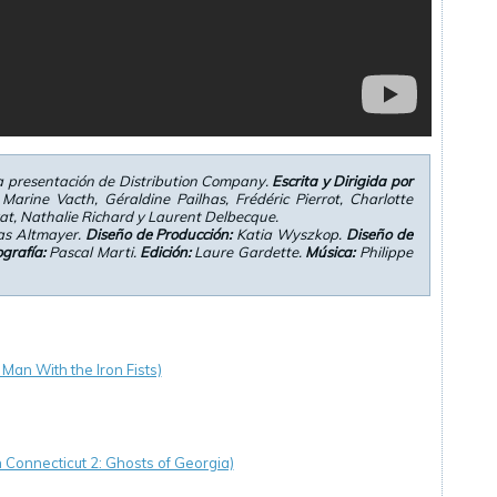
a presentación de Distribution Company.
Escrita y Dirigida por
Marine Vacth, Géraldine Pailhas, Frédéric Pierrot, Charlotte
at, Nathalie Richard y Laurent Delbecque.
las Altmayer.
Diseño de Producción:
Katia Wyszkop.
Diseño de
grafía:
Pascal Marti.
Edición:
Laure Gardette.
Música:
Philippe
Man With the Iron Fists)
 Connecticut 2: Ghosts of Georgia)