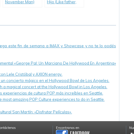
November Man)
Hijo (Like father,
Like Son/Soshite
Chichi Ni Naru)
llega este fin de semana a IMAX y Showcase y no te lo podés
cumental «George Pal: Un Marciano De Hollywood En Argentina»
 con Lele Cristóbal y AXION energy.
n un concierto mágico en el Hollywood Bowl de Los Angeles.
th a magical concert at the Hollywood Bowl in Los Angeles.
s experiencias de cultura POP más increíbles en Seattle.
e most amazing POP Culture experiences to do in Seattle.
ltural San Martín: «Disfrutar Películas».
ontáctenos
Encontranos en
Nue