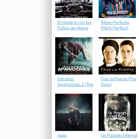
El Hombre con los
Ritmo Perfecto
Puños de Hierro
(Pitch Perfect)
(The Man With the
Iron Fists)
Extrañas
Tras la Puerta (The
Apariciones 2 (The
Door)
Haunting in
Connecticut 2:
Ghosts of Georgia)
Jauja
Un Pasado Infernal