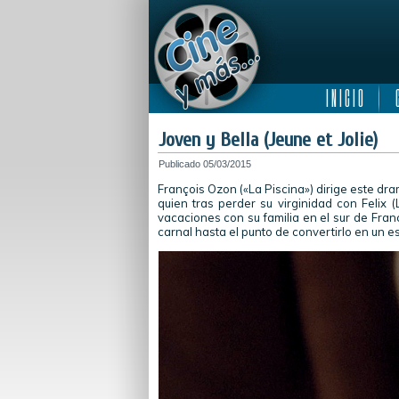
I N I C I O
C
Joven y Bella (Jeune et Jolie)
Publicado
05/03/2015
François Ozon («La Piscina») dirige este dr
quien tras perder su virginidad con Felix 
vacaciones con su familia en el sur de Fran
carnal hasta el punto de convertirlo en un es