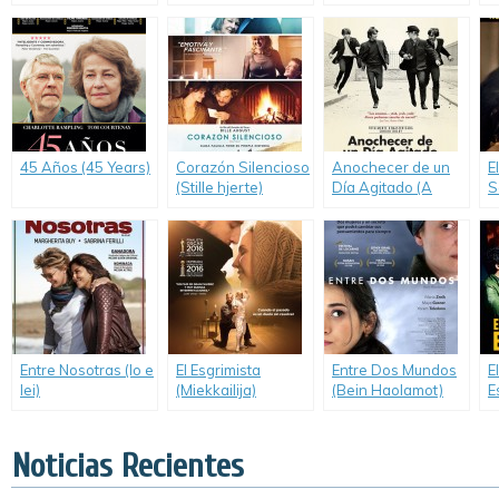
(Gett)
45 Años (45 Years)
Corazón Silencioso
Anochecer de un
E
(Stille hjerte)
Día Agitado (A
S
Hard Day’s Night)
Entre Nosotras (Io e
El Esgrimista
Entre Dos Mundos
E
lei)
(Miekkailija)
(Bein Haolamot)
E
t
Noticias Recientes