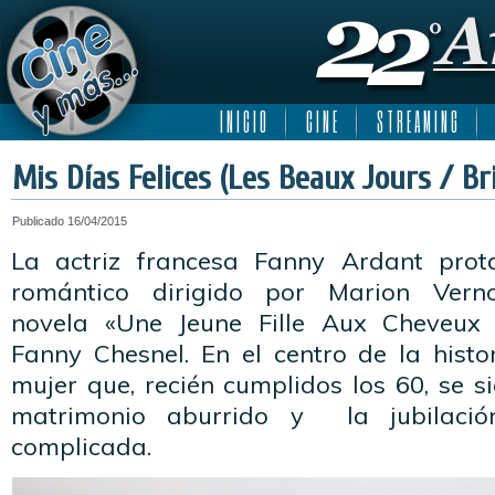
I N I C I O
C I N E
S T R E A M I N G
Mis Días Felices (Les Beaux Jours / B
Publicado
16/04/2015
La actriz francesa Fanny Ardant pro
romántico dirigido por Marion Ver
novela «Une Jeune Fille Aux Cheveux B
Fanny Chesnel. En el centro de la histo
mujer que, recién cumplidos los 60, se 
matrimonio aburrido y la jubilaci
complicada.