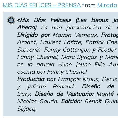
MIS DIAS FELICES – PRENSA
from
Mirada
«Mis Días Felices» (Les Beaux J
Ahead)
es una presentación de Mi
Dirigida por
Marion Vernoux.
Prota
Ardant, Laurent Lafitte, Patrick Che
Stevenin, Fanny Cottençon y Féodor
Fanny Chesnel, Marc Syrigas y Mar
en la novela «Une Jeune Fille Au
escrita por Fanny Chesnel.
Producida por
François Kraus, Denis
y Juliette Renaud.
Diseño de 
Dury.
Diseño de Vestuario:
Marité
Nicolas Gaurin.
Edición:
Benoît Quin
Sirjacq.